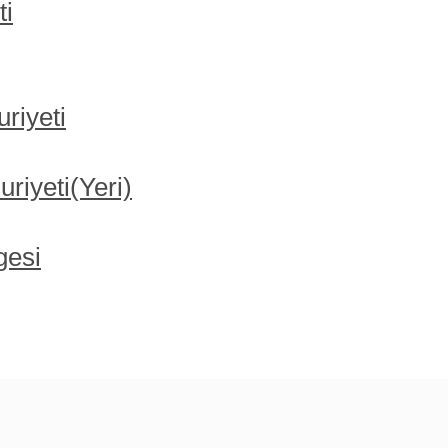
ti
riyeti
iyeti(Yeri)
gesi