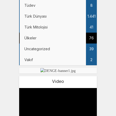
Tüdev
8
Türk Dünyası
1.441
Türk Mitolojisi
41
Ülkeler
76
Uncategorized
39
Vakıf
2
Video