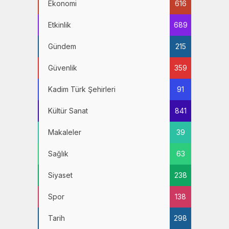
Ekonomi
616
Etkinlik
689
Gündem
215
Güvenlik
359
Kadim Türk Şehirleri
91
Kültür Sanat
841
Makaleler
39
Sağlık
63
Siyaset
238
Spor
138
Tarih
298