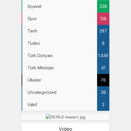
Siyaset
238
Spor
138
Tarih
297
Tüdev
8
Türk Dünyası
1.439
Türk Mitolojisi
41
Ülkeler
76
Uncategorized
39
Vakıf
2
Video