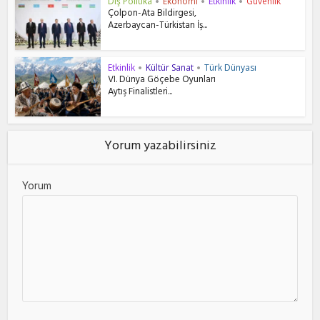
Dış Politika
Ekonomi
Etkinlik
Güvenlik
•
•
•
Çolpon-Ata Bildirgesi,
Azerbaycan-Türkistan İş...
Etkinlik
Kültür Sanat
Türk Dünyası
•
•
VI. Dünya Göçebe Oyunları
Aytış Finalistleri...
Yorum yazabilirsiniz
Yorum