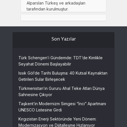
Alparslan Türkeş ve arkadaşları
tarafından kurulmuştur.
Son Yazılar
Türk Schengen’i Gündemde: TDT’de Kimlikle
Seyahat Dönemi Başlayabilir
Issık Göl’de Tarihi Buluşma: 40 Kutsal Kaynaktan
Getirilen Sular Birleşecek
Türkmenistan’ın Gururu Ahal Teke Atları Dünya
Sahnesine Çıkıyor
Taşkent’in Modernizm Simgesi “İnci” Apartmanı
UNESCO Listesine Girdi
Kırgızistan Enerji Sektöründe Yeni Dönem:
Modernizasyon ve Dijitalleşme Hızlanıyor