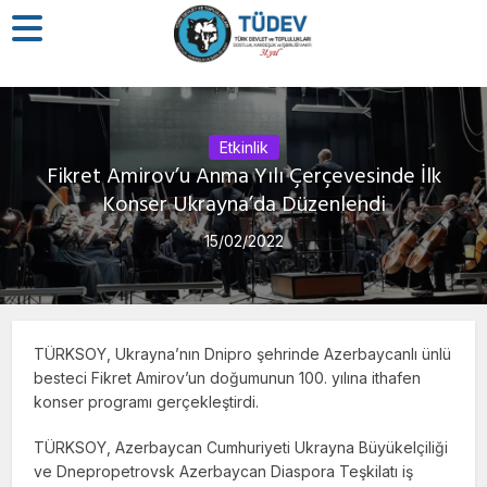
Etkinlik
Fikret Amirov’u Anma Yılı Çerçevesinde İlk
Konser Ukrayna’da Düzenlendi
15/02/2022
TÜRKSOY, Ukrayna’nın Dnipro şehrinde Azerbaycanlı ünlü
besteci Fikret Amirov’un doğumunun 100. yılına ithafen
konser programı gerçekleştirdi.
TÜRKSOY, Azerbaycan Cumhuriyeti Ukrayna Büyükelçiliği
ve Dnepropetrovsk Azerbaycan Diaspora Teşkilatı iş