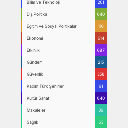
Bilim ve Teknoloji
261
Dış Politika
640
Eğitim ve Sosyal Politikalar
110
Ekonomi
614
Etkinlik
687
Gündem
215
Güvenlik
358
Kadim Türk Şehirleri
91
Kültür Sanat
840
Makaleler
39
Sağlık
63