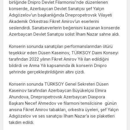
birliğinde Dnipro Devlet Filarmonisi’nde düzenlenen
konserde, Azerbaycan Devlet Sanatçısı şef Yalçın
Adıgözelov’un başkanlığında Dnepropetrovsk Vilayeti
Akademik Orkestrası Fikret Amirov’un eserlerini
seslendirdi. Sanatseverlerin beğenisini kazanan konserde
Azerbaycan Devlet Sanatçısı solist İlham Nazar sahne aldı.
Konserin sonunda sanatçıları performanslarından ötürü
teşekkür eden Düsen Kaseinov, TÜRKSOY Daimi Konseyi
tarafından 2022 yılının Fikret Amirov Yılı ilan edildiğini
bildirdi ve Anma Yılı kapsamında ilk konserin Dnipro
şehrinde gerçekleştirildiğinin altını çizdi.
Konserin sonunda TÜRKSOY Genel Sekreteri Düsen
Kaseinov tarafından Azerbaycan Büyükelçisi Elmira
Ahundova, Dnepropetrovsk Azerbaycan Diaspora
Başkanı Necef Ahmedov ve filarmoni temsilcisine günün
anısına Fikret Amirov tabakları, orkestra üyeleri, şef Yalçın
Adıgözelov ve ses sanatçısı İlham Nazar’a ise plaketleri
takdim edildi.