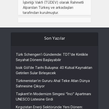
İşbirliği Vakfı (TÜDEV) olarak Rahmetli
Alparslan Türkeş ve arkadaşları
tarafından kurulmuştur.
Son Yazılar
Türk Schengen’i Gündemde: TDT’de Kimlikle
Seyahat Dönemi Başlayabilir
Issık Göl’de Tarihi Buluşma: 40 Kutsal Kaynaktan
Getirilen Sular Birleşecek
Türkmenistan’ın Gururu Ahal Teke Atları Dünya
Sahnesine Çıkıyor
Taşkent’in Modernizm Simgesi “İnci” Apartmanı
UNESCO Listesine Girdi
Kırgızistan Enerji Sektöründe Yeni Dönem: