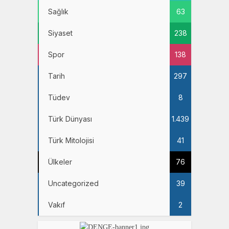
Sağlık
63
Siyaset
238
Spor
138
Tarih
297
Tüdev
8
Türk Dünyası
1.439
Türk Mitolojisi
41
Ülkeler
76
Uncategorized
39
Vakıf
2