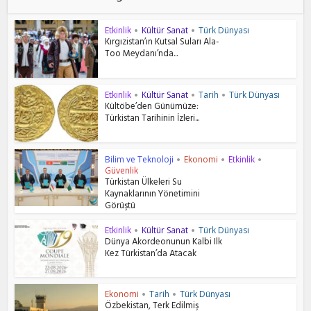
Etkinlik
Kültür Sanat
Türk Dünyası
•
•
Kırgızistan’ın Kutsal Suları Ala-
Too Meydanı’nda...
Etkinlik
Kültür Sanat
Tarih
Türk Dünyası
•
•
•
Kültöbe’den Günümüze:
Türkistan Tarihinin İzleri...
Bilim ve Teknoloji
Ekonomi
Etkinlik
•
•
•
Güvenlik
Türkistan Ülkeleri Su
Kaynaklarının Yönetimini
Görüştü
Etkinlik
Kültür Sanat
Türk Dünyası
•
•
Dünya Akordeonunun Kalbi Ilk
Kez Türkistan’da Atacak
Ekonomi
Tarih
Türk Dünyası
•
•
Özbekistan, Terk Edilmiş