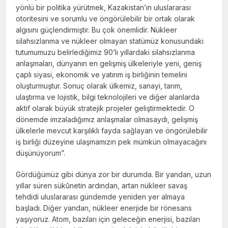
yönlü bir politika yürütmek, Kazakistan’ın uluslararası
otoritesini ve sorumlu ve öngörülebilir bir ortak olarak
algısını güçlendirmiştir. Bu çok önemlidir. Nükleer
silahsızlanma ve nükleer olmayan statümüz konusundaki
tutumumuzu belirlediğimiz 90’lı yıllardaki silahsızlanma
anlaşmaları, dünyanın en gelişmiş ülkeleriyle yeni, geniş
çaplı siyasi, ekonomik ve yatırım iş birliğinin temelini
oluşturmuştur. Sonuç olarak ülkemiz, sanayi, tarım,
ulaştırma ve lojistik, bilgi teknolojileri ve diğer alanlarda
aktif olarak büyük stratejik projeler geliştirmektedir. O
dönemde imzaladığımız anlaşmalar olmasaydı, gelişmiş
ülkelerle mevcut karşılıklı fayda sağlayan ve öngörülebilir
iş birliği düzeyine ulaşmamızın pek mümkün olmayacağını
düşünüyorum”.
Gördüğümüz gibi dünya zor bir durumda. Bir yandan, uzun
yıllar süren sükûnetin ardından, artan nükleer savaş
tehdidi uluslararası gündemde yeniden yer almaya
başladı. Diğer yandan, nükleer enerjide bir rönesans
yaşıyoruz. Atom, bazıları için geleceğin enerjisi, bazıları