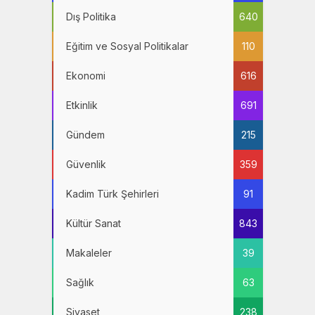
Dış Politika
640
Eğitim ve Sosyal Politikalar
110
Ekonomi
616
Etkinlik
691
Gündem
215
Güvenlik
359
Kadim Türk Şehirleri
91
Kültür Sanat
843
Makaleler
39
Sağlık
63
Siyaset
238