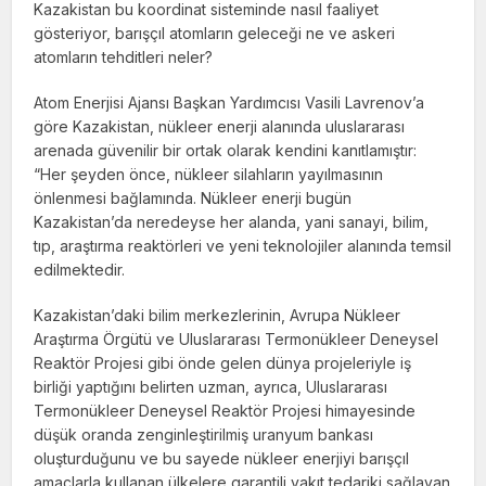
Kazakistan bu koordinat sisteminde nasıl faaliyet
gösteriyor, barışçıl atomların geleceği ne ve askeri
atomların tehditleri neler?
Atom Enerjisi Ajansı Başkan Yardımcısı Vasili Lavrenov’a
göre Kazakistan, nükleer enerji alanında uluslararası
arenada güvenilir bir ortak olarak kendini kanıtlamıştır:
“Her şeyden önce, nükleer silahların yayılmasının
önlenmesi bağlamında. Nükleer enerji bugün
Kazakistan’da neredeyse her alanda, yani sanayi, bilim,
tıp, araştırma reaktörleri ve yeni teknolojiler alanında temsil
edilmektedir.
Kazakistan’daki bilim merkezlerinin, Avrupa Nükleer
Araştırma Örgütü ve Uluslararası Termonükleer Deneysel
Reaktör Projesi gibi önde gelen dünya projeleriyle iş
birliği yaptığını belirten uzman, ayrıca, Uluslararası
Termonükleer Deneysel Reaktör Projesi himayesinde
düşük oranda zenginleştirilmiş uranyum bankası
oluşturduğunu ve bu sayede nükleer enerjiyi barışçıl
amaçlarla kullanan ülkelere garantili yakıt tedariki sağlayan