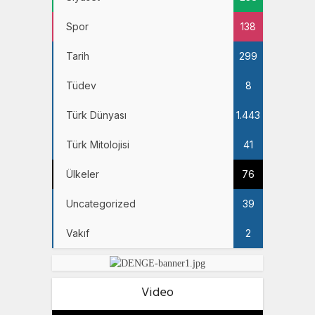
Spor
138
Tarih
299
Tüdev
8
Türk Dünyası
1.443
Türk Mitolojisi
41
Ülkeler
76
Uncategorized
39
Vakıf
2
Video