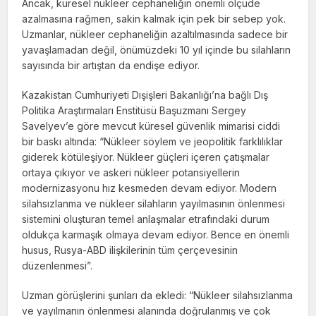
Ancak, küresel nükleer cephaneliğin önemli ölçüde
azalmasına rağmen, sakin kalmak için pek bir sebep yok.
Uzmanlar, nükleer cephaneliğin azaltılmasında sadece bir
yavaşlamadan değil, önümüzdeki 10 yıl içinde bu silahların
sayısında bir artıştan da endişe ediyor.
Kazakistan Cumhuriyeti Dışişleri Bakanlığı’na bağlı Dış
Politika Araştırmaları Enstitüsü Başuzmanı Sergey
Savelyev’e göre mevcut küresel güvenlik mimarisi ciddi
bir baskı altında: “Nükleer söylem ve jeopolitik farklılıklar
giderek kötüleşiyor. Nükleer güçleri içeren çatışmalar
ortaya çıkıyor ve askeri nükleer potansiyellerin
modernizasyonu hız kesmeden devam ediyor. Modern
silahsızlanma ve nükleer silahların yayılmasının önlenmesi
sistemini oluşturan temel anlaşmalar etrafındaki durum
oldukça karmaşık olmaya devam ediyor. Bence en önemli
husus, Rusya-ABD ilişkilerinin tüm çerçevesinin
düzenlenmesi”.
Uzman görüşlerini şunları da ekledi: “Nükleer silahsızlanma
ve yayılmanın önlenmesi alanında doğrulanmış ve çok