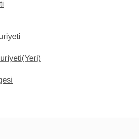
ti
riyeti
iyeti(Yeri)
gesi