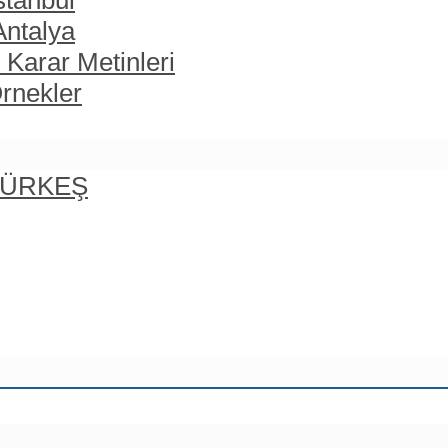
stanbul
Antalya
 Karar Metinleri
rnekler
 TÜRKEŞ