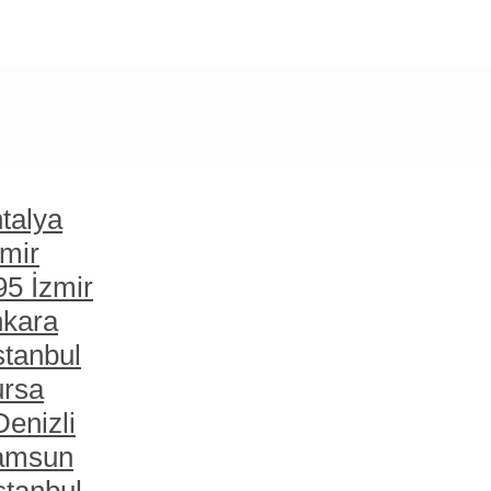
talya
zmir
95 İzmir
nkara
stanbul
ursa
enizli
Samsun