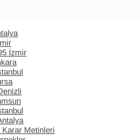
talya
zmir
95 İzmir
nkara
stanbul
ursa
enizli
Samsun
stanbul
Antalya
 Karar Metinleri
rnekler