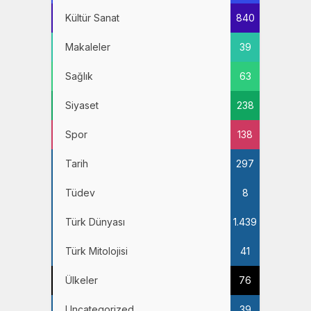
Kültür Sanat
840
Makaleler
39
Sağlık
63
Siyaset
238
Spor
138
Tarih
297
Tüdev
8
Türk Dünyası
1.439
Türk Mitolojisi
41
Ülkeler
76
Uncategorized
39