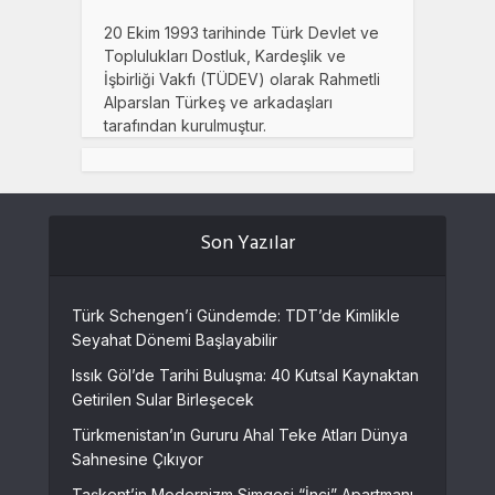
20 Ekim 1993 tarihinde Türk Devlet ve
Toplulukları Dostluk, Kardeşlik ve
İşbirliği Vakfı (TÜDEV) olarak Rahmetli
Alparslan Türkeş ve arkadaşları
tarafından kurulmuştur.
Son Yazılar
Türk Schengen’i Gündemde: TDT’de Kimlikle
Seyahat Dönemi Başlayabilir
Issık Göl’de Tarihi Buluşma: 40 Kutsal Kaynaktan
Getirilen Sular Birleşecek
Türkmenistan’ın Gururu Ahal Teke Atları Dünya
Sahnesine Çıkıyor
Taşkent’in Modernizm Simgesi “İnci” Apartmanı