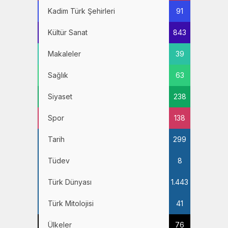
Kadim Türk Şehirleri
91
Kültür Sanat
843
Makaleler
39
Sağlık
63
Siyaset
238
Spor
138
Tarih
299
Tüdev
8
Türk Dünyası
1.443
Türk Mitolojisi
41
Ülkeler
76