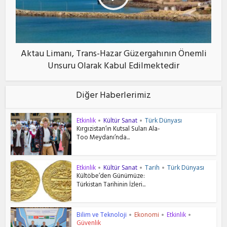
Aktau Limanı, Trans-Hazar Güzergahının Önemli
Unsuru Olarak Kabul Edilmektedir
Diğer Haberlerimiz
Etkinlik
Kültür Sanat
Türk Dünyası
•
•
Kırgızistan’ın Kutsal Suları Ala-
Too Meydanı’nda...
Etkinlik
Kültür Sanat
Tarih
Türk Dünyası
•
•
•
Kültöbe’den Günümüze:
Türkistan Tarihinin İzleri...
Bilim ve Teknoloji
Ekonomi
Etkinlik
•
•
•
Güvenlik