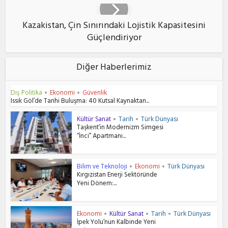
Kazakistan, Çin Sınırındaki Lojistik Kapasitesini
Güçlendiriyor
Diğer Haberlerimiz
Dış Politika
Ekonomi
Güvenlik
•
•
Issık Göl’de Tarihi Buluşma: 40 Kutsal Kaynaktan...
Kültür Sanat
Tarih
Türk Dünyası
•
•
Taşkent’in Modernizm Simgesi
“İnci” Apartmanı...
Bilim ve Teknoloji
Ekonomi
Türk Dünyası
•
•
Kırgızistan Enerji Sektöründe
Yeni Dönem:...
Ekonomi
Kültür Sanat
Tarih
Türk Dünyası
•
•
•
İpek Yolu’nun Kalbinde Yeni