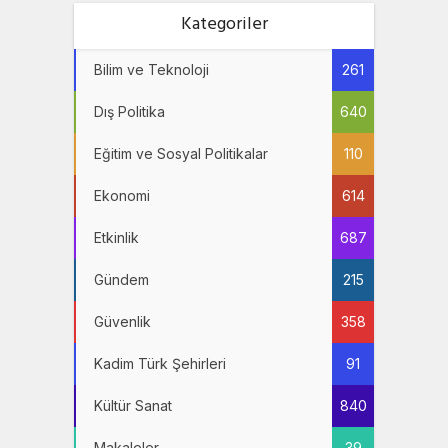
Kategoriler
Bilim ve Teknoloji
261
Dış Politika
640
Eğitim ve Sosyal Politikalar
110
Ekonomi
614
Etkinlik
687
Gündem
215
Güvenlik
358
Kadim Türk Şehirleri
91
Kültür Sanat
840
Makaleler
39