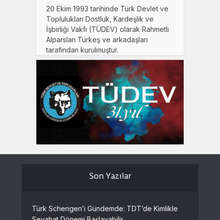
20 Ekim 1993 tarihinde Türk Devlet ve
Toplulukları Dostluk, Kardeşlik ve
İşbirliği Vakfı (TÜDEV) olarak Rahmetli
Alparslan Türkeş ve arkadaşları
tarafından kurulmuştur.
Son Yazılar
Türk Schengen’i Gündemde: TDT’de Kimlikle
Seyahat Dönemi Başlayabilir