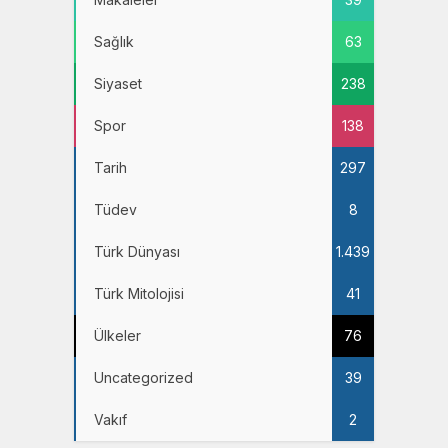
Sağlık
63
Siyaset
238
Spor
138
Tarih
297
Tüdev
8
Türk Dünyası
1.439
Türk Mitolojisi
41
Ülkeler
76
Uncategorized
39
Vakıf
2