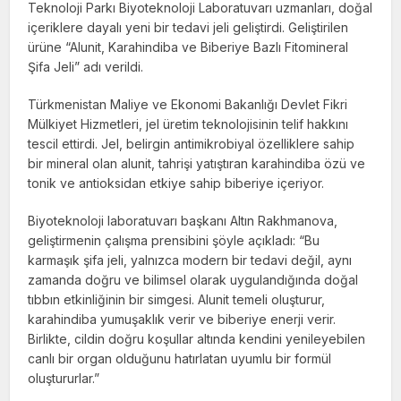
Teknoloji Parkı Biyoteknoloji Laboratuvarı uzmanları, doğal
içeriklere dayalı yeni bir tedavi jeli geliştirdi. Geliştirilen
ürüne “Alunit, Karahindiba ve Biberiye Bazlı Fitomineral
Şifa Jeli” adı verildi.
Türkmenistan Maliye ve Ekonomi Bakanlığı Devlet Fikri
Mülkiyet Hizmetleri, jel üretim teknolojisinin telif hakkını
tescil ettirdi. Jel, belirgin antimikrobiyal özelliklere sahip
bir mineral olan alunit, tahrişi yatıştıran karahindiba özü ve
tonik ve antioksidan etkiye sahip biberiye içeriyor.
Biyoteknoloji laboratuvarı başkanı Altın Rakhmanova,
geliştirmenin çalışma prensibini şöyle açıkladı: “Bu
karmaşık şifa jeli, yalnızca modern bir tedavi değil, aynı
zamanda doğru ve bilimsel olarak uygulandığında doğal
tıbbın etkinliğinin bir simgesi. Alunit temeli oluşturur,
karahindiba yumuşaklık verir ve biberiye enerji verir.
Birlikte, cildin doğru koşullar altında kendini yenileyebilen
canlı bir organ olduğunu hatırlatan uyumlu bir formül
oluştururlar.”