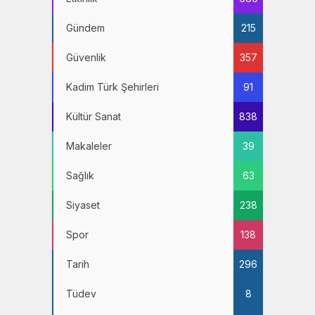
Gündem
215
Güvenlik
357
Kadim Türk Şehirleri
91
Kültür Sanat
838
Makaleler
39
Sağlık
63
Siyaset
238
Spor
138
Tarih
296
Tüdev
8