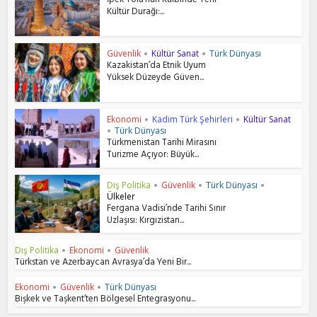
İpek Yolu’nun Kalbinde Yeni
Kültür Durağı:...
Güvenlik
Kültür Sanat
Türk Dünyası
•
•
Kazakistan’da Etnik Uyum
Yüksek Düzeyde Güven...
Ekonomi
Kadim Türk Şehirleri
Kültür Sanat
•
•
Türk Dünyası
•
Türkmenistan Tarihi Mirasını
Turizme Açıyor: Büyük...
Dış Politika
Güvenlik
Türk Dünyası
•
•
•
Ülkeler
Fergana Vadisi’nde Tarihi Sınır
Uzlaşısı: Kırgızistan...
Dış Politika
Ekonomi
Güvenlik
•
•
Türkstan ve Azerbaycan Avrasya’da Yeni Bir...
Ekonomi
Güvenlik
Türk Dünyası
•
•
Bişkek ve Taşkent’ten Bölgesel Entegrasyonu...