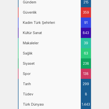
Gündem
215
Güvenlik
359
Kadim Türk Şehirleri
91
Kültür Sanat
843
Makaleler
39
Sağlık
63
Siyaset
238
Spor
138
Tarih
299
Tüdev
8
Türk Dünyası
1.443