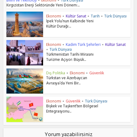
Bilim ve Teknoloji
Ekonomi
Türk Dünyası
•
•
Kırgızistan Enerji Sektöründe Yeni Dönem:...
Ekonomi
Kültür Sanat
Tarih
Türk Dünyası
•
•
•
İpek Yolu’nun Kalbinde Yeni
Kültür Durağı:...
Ekonomi
Kadim Türk Şehirleri
Kültür Sanat
•
•
Türk Dünyası
•
Türkmenistan Tarihi Mirasını
Turizme Açıyor: Büyük...
Dış Politika
Ekonomi
Güvenlik
•
•
Türkstan ve Azerbaycan
Avrasya’da Yeni Bir...
Ekonomi
Güvenlik
Türk Dünyası
•
•
Bişkek ve Taşkent’ten Bölgesel
Entegrasyonu...
Yorum yazabilirsiniz