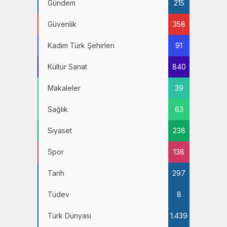
Gündem
215
Güvenlik
358
Kadim Türk Şehirleri
91
Kültür Sanat
840
Makaleler
39
Sağlık
63
Siyaset
238
Spor
138
Tarih
297
Tüdev
8
Türk Dünyası
1.439