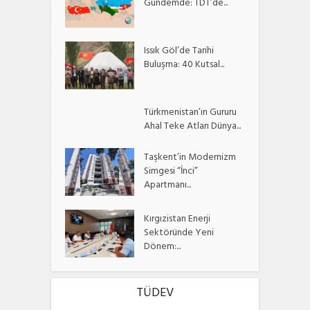
Gündemde: TDT’de...
Issık Göl’de Tarihi
Buluşma: 40 Kutsal...
Türkmenistan’ın Gururu
Ahal Teke Atları Dünya...
Taşkent’in Modernizm
Simgesi “İnci”
Apartmanı...
Kırgızistan Enerji
Sektöründe Yeni
Dönem:...
TÜDEV