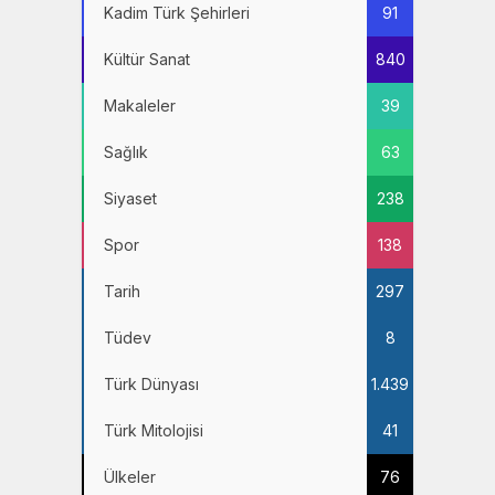
Kadim Türk Şehirleri
91
Kültür Sanat
840
Makaleler
39
Sağlık
63
Siyaset
238
Spor
138
Tarih
297
Tüdev
8
Türk Dünyası
1.439
Türk Mitolojisi
41
Ülkeler
76