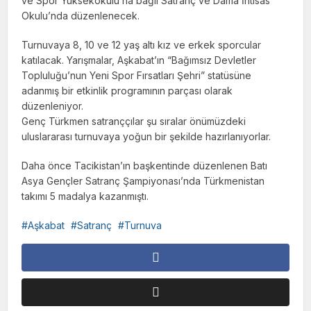
ve Spor Yüksekokulu’na bağlı Satranç ve Dama İhtisas
Okulu’nda düzenlenecek.
Turnuvaya 8, 10 ve 12 yaş altı kız ve erkek sporcular
katılacak. Yarışmalar, Aşkabat’ın “Bağımsız Devletler
Topluluğu’nun Yeni Spor Fırsatları Şehri” statüsüne
adanmış bir etkinlik programının parçası olarak
düzenleniyor.
Genç Türkmen satranççılar şu sıralar önümüzdeki
uluslararası turnuvaya yoğun bir şekilde hazırlanıyorlar.
Daha önce Tacikistan’ın başkentinde düzenlenen Batı
Asya Gençler Satranç Şampiyonası’nda Türkmenistan
takımı 5 madalya kazanmıştı.
Aşkabat
Satranç
Turnuva