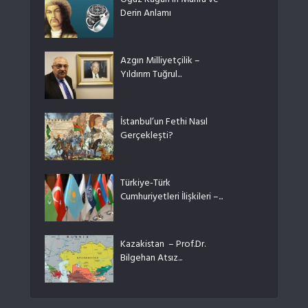
Oğuz Kağan’ın Mührü ve
Derin Anlamı
Azgın Milliyetçilik –
Yıldırım Tuğrul...
İstanbul’un Fethi Nasıl
Gerçekleşti?
Türkiye-Türk
Cumhuriyetleri İlişkileri –...
Kazakistan – Prof.Dr.
Bilgehan Atsız...