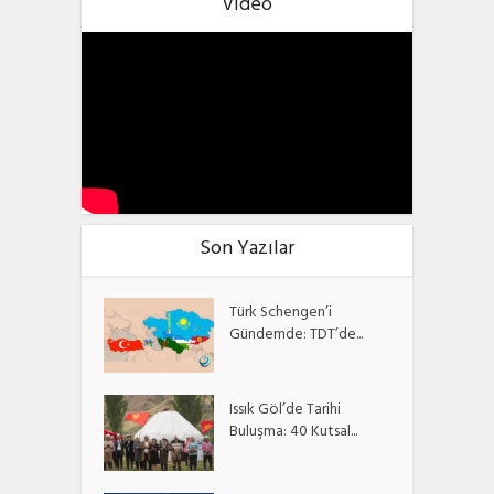
Video
Son Yazılar
Türk Schengen’i
Gündemde: TDT’de...
Issık Göl’de Tarihi
Buluşma: 40 Kutsal...