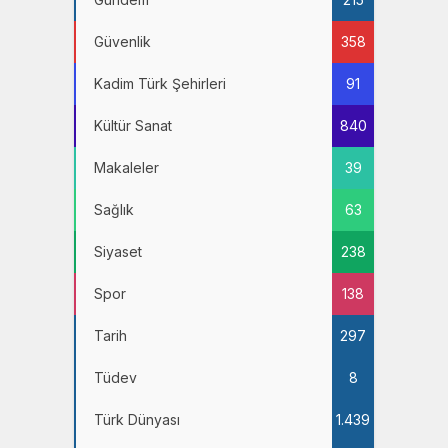
Güvenlik
358
Kadim Türk Şehirleri
91
Kültür Sanat
840
Makaleler
39
Sağlık
63
Siyaset
238
Spor
138
Tarih
297
Tüdev
8
Türk Dünyası
1.439