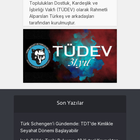
Toplulukları Dostluk, Kardeşlik ve
İşbirliği Vakfı (TÜDEV) olarak Rahmetli
Alparslan Türkeş ve arkadaşları
tarafından kurulmuştur.
Son Yazılar
Türk Schengen’i Gündemde: TDT’de Kimlikle
Seyahat Dönemi Başlayabilir