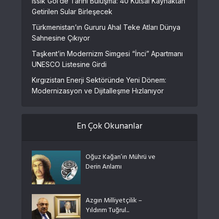
Issık Göl’de Tarihi Buluşma: 40 Kutsal Kaynaktan
Getirilen Sular Birleşecek
Türkmenistan’ın Gururu Ahal Teke Atları Dünya
Sahnesine Çıkıyor
Taşkent’in Modernizm Simgesi “İnci” Apartmanı
UNESCO Listesine Girdi
Kırgızistan Enerji Sektöründe Yeni Dönem:
Modernizasyon ve Dijitalleşme Hızlanıyor
En Çok Okunanlar
Oğuz Kağan’ın Mührü ve
Derin Anlamı
Azgın Milliyetçilik –
Yıldırım Tuğrul...