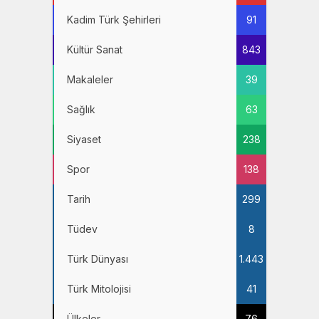
Kadim Türk Şehirleri
91
Kültür Sanat
843
Makaleler
39
Sağlık
63
Siyaset
238
Spor
138
Tarih
299
Tüdev
8
Türk Dünyası
1.443
Türk Mitolojisi
41
Ülkeler
76