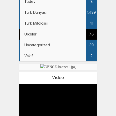
Tüdev
8
Türk Dünyası
1.439
Türk Mitolojisi
41
Ülkeler
76
Uncategorized
39
Vakıf
2
Video