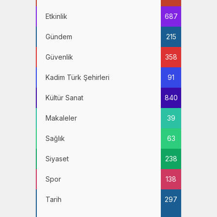
Etkinlik
687
Gündem
215
Güvenlik
358
Kadim Türk Şehirleri
91
Kültür Sanat
840
Makaleler
39
Sağlık
63
Siyaset
238
Spor
138
Tarih
297