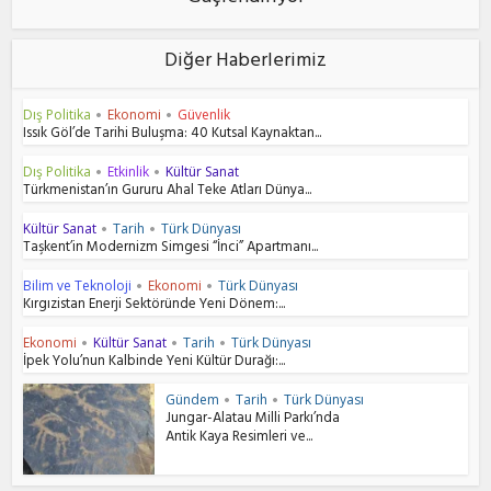
Diğer Haberlerimiz
Dış Politika
Ekonomi
Güvenlik
•
•
Issık Göl’de Tarihi Buluşma: 40 Kutsal Kaynaktan...
Dış Politika
Etkinlik
Kültür Sanat
•
•
Türkmenistan’ın Gururu Ahal Teke Atları Dünya...
Kültür Sanat
Tarih
Türk Dünyası
•
•
Taşkent’in Modernizm Simgesi “İnci” Apartmanı...
Bilim ve Teknoloji
Ekonomi
Türk Dünyası
•
•
Kırgızistan Enerji Sektöründe Yeni Dönem:...
Ekonomi
Kültür Sanat
Tarih
Türk Dünyası
•
•
•
İpek Yolu’nun Kalbinde Yeni Kültür Durağı:...
Gündem
Tarih
Türk Dünyası
•
•
Jungar-Alatau Milli Parkı’nda
Antik Kaya Resimleri ve...