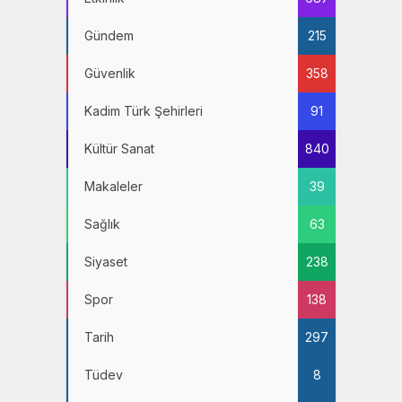
Gündem
215
Güvenlik
358
Kadim Türk Şehirleri
91
Kültür Sanat
840
Makaleler
39
Sağlık
63
Siyaset
238
Spor
138
Tarih
297
Tüdev
8