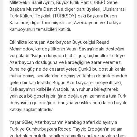
Milletvekili Şamil Ayrım, Büyük Birlik Partisi (BBP) Genel
Başkanı Mustafa Destici ve diğer parti üyeleri, Uluslararası
Türk Kültürü Teşkilatı (TÜRKSOY) eski Başkanı Düsen
Kaseinov, diğer tanınmış isimler, Azerbaycan ve Türkiye
kamuoyunun temsilcileri katıldı.
Etkinlikte konuşan Azerbaycan Büyükelçisi Reşad
Memmedov, kardeş ülkenin Vatan Savaşı’ndaki desteğini
vurguladı: “Bugün dünyada hiçbir güç, hiçbir ülke Türkiye-
Azerbaycan dostluğuna ve kardeşliğine zarar veremez.
Buna ne güç ne de cesaret yeter. Çünkü bu dostluk kanla
mühürlenmiş, sınavlardan geçmiş ve tarihin derinliklerinden
gelen bir kardeşliktir. Bugün Azerbaycan-Türkiye ittifakı,
Kafkasya’nın kalbi ile Anadolu’nun ruhunu birleştirerek,
yalnızca bölgesel iş birliğine değil, aynı zamanda tüm Türk
dünyasının geleceğine, barışına ve istikrarına da en büyük
katkıyı sağlamaktadır.”
Yaşar Güler, Azerbaycan’ın Karabağ zaferi dolayısıyla
Türkiye Cumhurbaşkanı Recep Tayyip Erdoğan’ın selam
ve tebriklerini iletti, şehitleri rahmetle andı ve gazilere baş