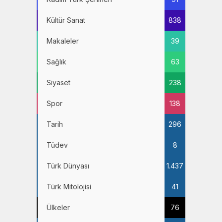
Kültür Sanat
838
Makaleler
39
Sağlık
63
Siyaset
238
Spor
138
Tarih
296
Tüdev
8
Türk Dünyası
1.437
Türk Mitolojisi
41
Ülkeler
76