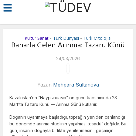
Kültür Sanat
Türk Dünyası
Türk Mitolojisi
•
•
Baharla Gelen Arınma: Tazaru Künü
24/03/2026
Yazan
Mehpara Sultanova
Kazakistan’da “Naурызнама” on günü kapsamında 23
Mart’ta Tazaru Künü — Arınma Günü kutlanır.
Doğanın uyanmaya başladığı, toprağın yeniden canlandığı
bu dönemde arınma ritüelinin yapılması tesadüf değildir. Bu
gün, insanın doğayla birlikte yenilenmesini, geçmişin