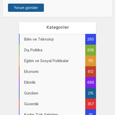
Kategoriler
Bilim ve Teknoloji
260
Dış Politika
638
Eğitim ve Sosyal Politikalar
110
Ekonomi
612
Etkinlik
686
Gündem
215
Güvenlik
357
Kadim Türk Şehirleri
91