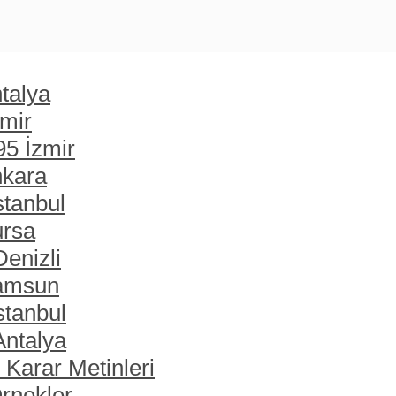
talya
zmir
95 İzmir
nkara
stanbul
ursa
enizli
Samsun
stanbul
Antalya
 Karar Metinleri
rnekler