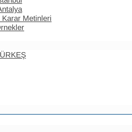
stanbul
Antalya
 Karar Metinleri
rnekler
 TÜRKEŞ