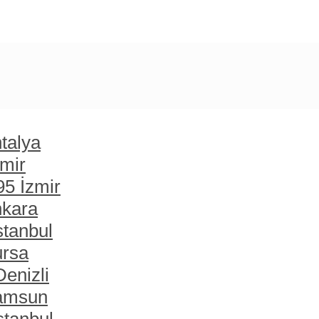
talya
zmir
95 İzmir
nkara
stanbul
ursa
enizli
Samsun