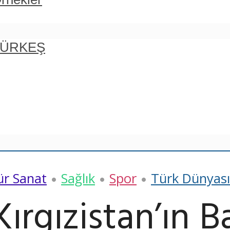
 TÜRKEŞ
ür Sanat
Sağlık
Spor
Türk Dünyası
•
•
•
ırgızistan’ın B