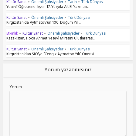
Kültür Sanat
Önemli Şahsiyetler
Tarih
Türk Dünyası
•
•
•
Yesevî Öğretisine İlişkin 17. Yüzyıla Ait El Yazması...
Kültür Sanat
Önemli Şahsiyetler
Türk Dünyası
•
•
Kırgızistan’da Aytmatov’un 100. Doğum Yılı...
Etkinlik
Kültür Sanat
Önemli Şahsiyetler
Türk Dünyası
•
•
•
Kazakistan, Hoca Ahmet Yesevî Mirasını Uluslararası...
Kültür Sanat
Önemli Şahsiyetler
Türk Dünyası
•
•
Kırgızistan’dan ŞİÖ’ye “Cengiz Aytmatov Yılı” Önerisi
Yorum yazabilirsiniz
Yorum