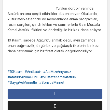
Yurdun dört bir yanında
Atatürk anısına çeşitli etkinlikler düzenleniyor. Okullarda,
kültür merkezlerinde ve meydanlarda anma programları,
resim sergileri, şiir dinletileri ve seminerlerle Gazi Mustafa
Kemal Atatürk, fikirleri ve önderliği ile bir kez daha anılıyor.
10 Kasım, sadece Atatürk’ü anmak değil, aynı zamanda
onun bağımsızlık, özgürlük ve çağdaşlık ilkelerini bir kez
daha hatırlamak için bir fırsat olarak değerlendiriliyor.
10Kasım
Anıtkabir
AtaMızıAnıyoruz
AtatürkAnmaGünü
MustafaKemalAtatürk
SaygıVeMinnetle
SonsuzMinnet