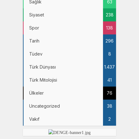
Sağlık
63
Siyaset
238
Spor
138
Tarih
296
Tüdev
8
Türk Dünyası
1.437
Türk Mitolojisi
41
Ülkeler
76
Uncategorized
38
Vakıf
2