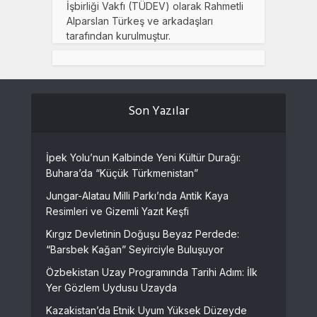
İşbirliği Vakfı (TÜDEV) olarak Rahmetli
Alparslan Türkeş ve arkadaşları
tarafından kurulmuştur.
Son Yazılar
İpek Yolu’nun Kalbinde Yeni Kültür Durağı:
Buhara’da “Küçük Türkmenistan”
Jungar-Alatau Milli Parkı’nda Antik Kaya
Resimleri ve Gizemli Yazıt Keşfi
Kırgız Devletinin Doğuşu Beyaz Perdede:
“Barsbek Kağan” Seyirciyle Buluşuyor
Özbekistan Uzay Programında Tarihi Adım: İlk
Yer Gözlem Uydusu Uzayda
Kazakistan’da Etnik Uyum Yüksek Düzeyde