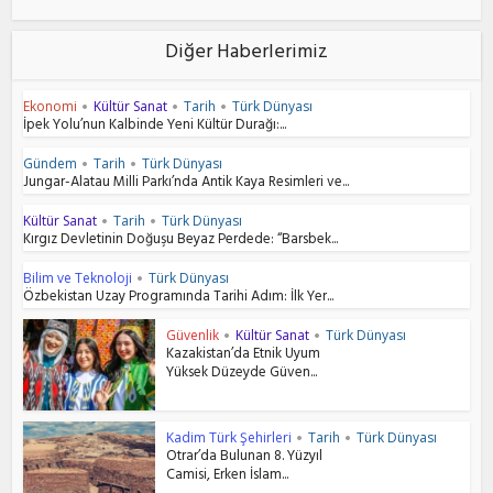
Diğer Haberlerimiz
Ekonomi
Kültür Sanat
Tarih
Türk Dünyası
•
•
•
İpek Yolu’nun Kalbinde Yeni Kültür Durağı:...
Gündem
Tarih
Türk Dünyası
•
•
Jungar-Alatau Milli Parkı’nda Antik Kaya Resimleri ve...
Kültür Sanat
Tarih
Türk Dünyası
•
•
Kırgız Devletinin Doğuşu Beyaz Perdede: “Barsbek...
Bilim ve Teknoloji
Türk Dünyası
•
Özbekistan Uzay Programında Tarihi Adım: İlk Yer...
Güvenlik
Kültür Sanat
Türk Dünyası
•
•
Kazakistan’da Etnik Uyum
Yüksek Düzeyde Güven...
Kadim Türk Şehirleri
Tarih
Türk Dünyası
•
•
Otrar’da Bulunan 8. Yüzyıl
Camisi, Erken İslam...