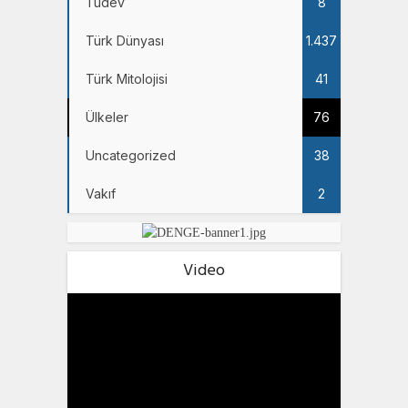
Tüdev
8
Türk Dünyası
1.437
Türk Mitolojisi
41
Ülkeler
76
Uncategorized
38
Vakıf
2
Video