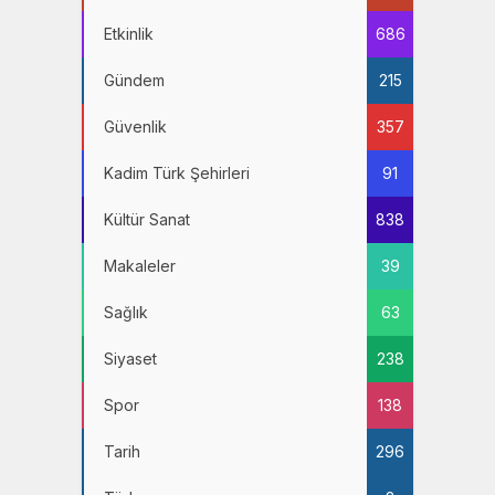
Etkinlik
686
Gündem
215
Güvenlik
357
Kadim Türk Şehirleri
91
Kültür Sanat
838
Makaleler
39
Sağlık
63
Siyaset
238
Spor
138
Tarih
296