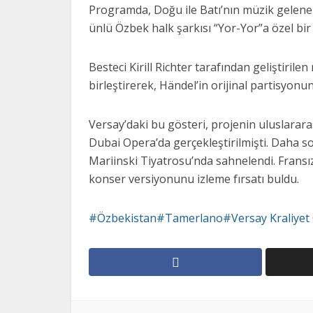
Programda, Doğu ile Batı’nın müzik gelene
ünlü Özbek halk şarkısı “Yor-Yor”a özel bir y
Besteci Kirill Richter tarafından geliştiril
birleştirerek, Händel’in orijinal partisyonu
Versay’daki bu gösteri, projenin uluslarar
Dubai Opera’da gerçekleştirilmişti. Daha s
Mariinski Tiyatrosu’nda sahnelendi. Fransız
konser versiyonunu izleme fırsatı buldu.
Özbekistan#Tamerlano#Versay Kraliyet O