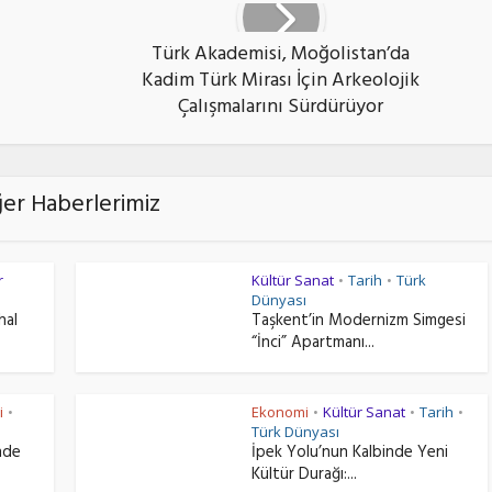
Türk Akademisi, Moğolistan’da
Kadim Türk Mirası İçin Arkeolojik
Çalışmalarını Sürdürüyor
ğer Haberlerimiz
r
Kültür Sanat
Tarih
Türk
•
•
Dünyası
hal
Taşkent’in Modernizm Simgesi
“İnci” Apartmanı...
i
Ekonomi
Kültür Sanat
Tarih
•
•
•
•
Türk Dünyası
nde
İpek Yolu’nun Kalbinde Yeni
Kültür Durağı:...