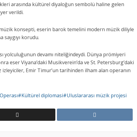
kleri arasında kültürel diyaloğun sembolü haline gelen
er verildi.
en müzik konsepti, eserin barok temelini modern müzik diliyle
na saygıyı korudu.
ası yolculuğunun devamı niteliğindeydi. Dünya prömiyeri
onra eser Viyana’daki Musikverein’da ve St. Petersburg’daki
 izleyiciler, Emir Timur’un tarihinden ilham alan operanın
perası#Kültürel diplomasi#Uluslararası müzik projesi