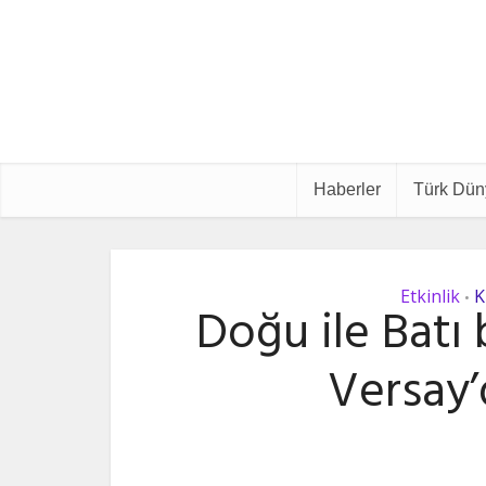
Haberler
Türk Dün
Etkinlik
K
•
Doğu ile Batı
Versay’