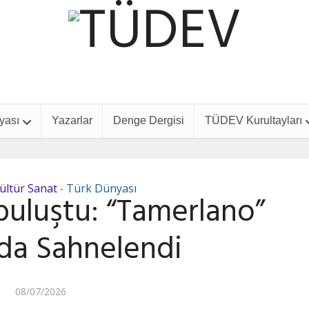
yası
Yazarlar
Denge Dergisi
TÜDEV Kurultayları
ültür Sanat
Türk Dünyası
•
 buluştu: “Tamerlano”
da Sahnelendi
08/07/2026