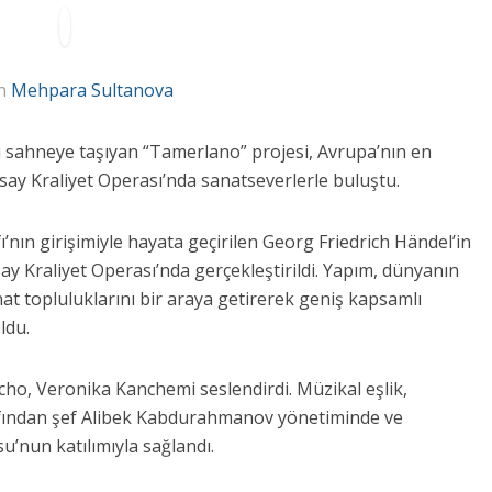
n
Mehpara Sultanova
sı sahneye taşıyan “Tamerlano” projesi, Avrupa’nın en
rsay Kraliyet Operası’nda sanatseverlerle buluştu.
’nın girişimiyle hayata geçirilen Georg Friedrich Händel’in
y Kraliyet Operası’nda gerçekleştirildi. Yapım, dünyanın
nat topluluklarını bir araya getirerek geniş kapsamlı
ldu.
cho, Veronika Kanchemi seslendirdi. Müzikal eşlik,
afından şef Alibek Kabdurahmanov yönetiminde ve
’nun katılımıyla sağlandı.