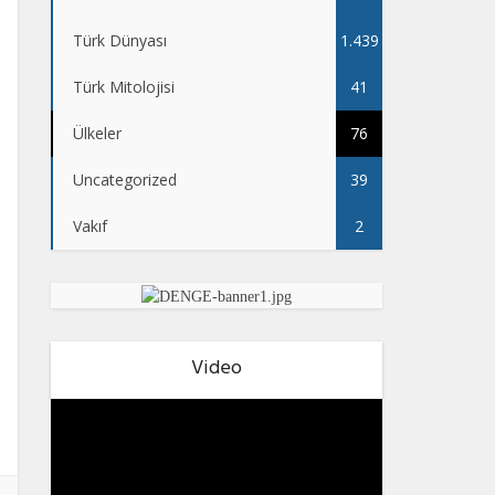
Türk Dünyası
1.439
Türk Mitolojisi
41
Ülkeler
76
Uncategorized
39
Vakıf
2
Video