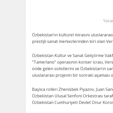
Yaza
Özbekistan’ın kültürel mirasını uluslarara
prestijli sanat merkezlerinden biri olan Ve
Özbekistan Kültür ve Sanat Geliştirme Vakfı
“Tamerlano” operasının konser icrası, Versa
önde gelen solistlerini ve Özbekistan’ın sa
uluslararası projenin bir sonraki aşaması o
Başlıca rolleri Zhenisbek Piyazov, Juan San
Özbekistan Ulusal Senfoni Orkestrası tar
Özbekistan Cumhuriyeti Devlet Onur Korosu