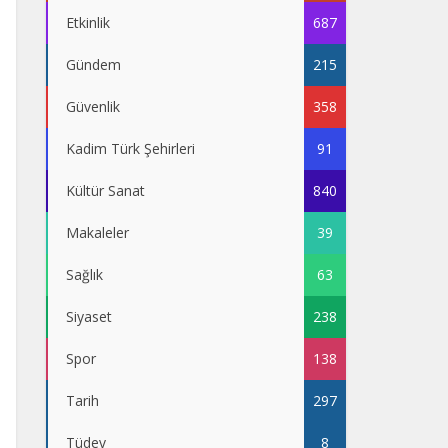
Etkinlik
687
Gündem
215
Güvenlik
358
Kadim Türk Şehirleri
91
Kültür Sanat
840
Makaleler
39
Sağlık
63
Siyaset
238
Spor
138
Tarih
297
Tüdev
8