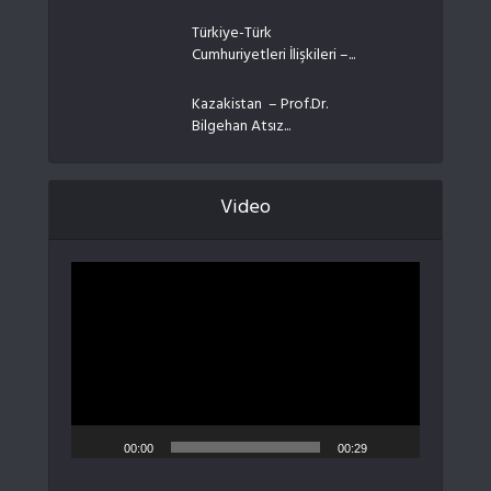
Türkiye-Türk
Cumhuriyetleri İlişkileri –...
Kazakistan – Prof.Dr.
Bilgehan Atsız...
Video
Video
oynatıcı
00:00
00:29