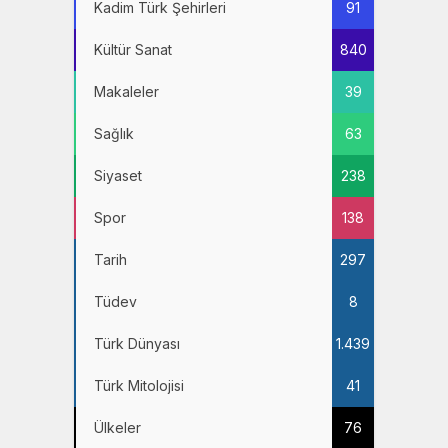
Kadim Türk Şehirleri
91
Kültür Sanat
840
Makaleler
39
Sağlık
63
Siyaset
238
Spor
138
Tarih
297
Tüdev
8
Türk Dünyası
1.439
Türk Mitolojisi
41
Ülkeler
76