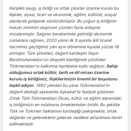
Karşılıklı saygı, iş birliği ve ortak çıkarlar üzerine kurulu bu
ilişkiler, siyasi, ticari ve ekonomik, eğitim, kültürel, sosyal
alanlarda gelişerek sürdürülmüştür. Bu yoğun iş birliğinin
hukuki zeminini oluşturan yüzden fazla anlaşma
imzalanmıştır. Salgının beraberinde getirdiği ekonomik
zorluklara rağmen, 2020 yılının ilk 9 ayında ikili ticaret
hacmimiz geçtiğimiz yılın aynı dönemine kıyasla yüzde 18
artmıştır. Türk şirketleri, değerli kardeşim Sayın
Berdimuhamedov’un dirayetli liderliğinde yürütülen
Türkmenistan’ın kalkınma hamlesine katkı sağlıyor.
Sahip
olduğumuz ortak kültür, tarih ve dil mirası üzerine
kurulu iş birliğimiz, ilişkilerimizin önemli bir boyutunu
teşkil ediyor.
1992 yılından bu yana Türkmenistan’ın
değerli desteği sayesinde Aşkabat’ta faaliyet gösteren
Ortak Türk-Türkmenistan Okulu, kültür ve eğitim alanındaki
iş birliğimizin en müstesna örneklerinden biridir. Bu şekilde
Türk ve Türkmen halklarının kardeşliği pekişmekte, ortak
değerler ve geleneklerin gelecek nesillere aktarılması temin
edilmektedir.