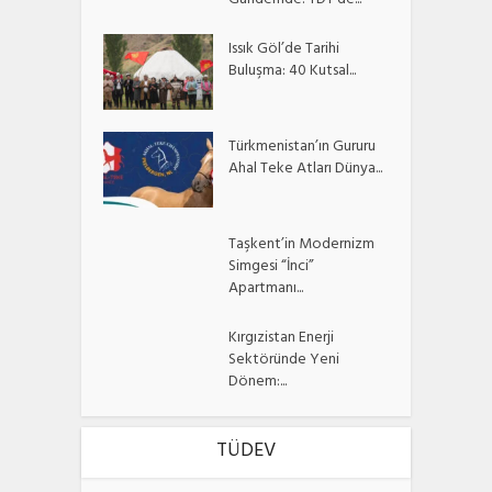
Gündemde: TDT’de...
Issık Göl’de Tarihi
Buluşma: 40 Kutsal...
Türkmenistan’ın Gururu
Ahal Teke Atları Dünya...
Taşkent’in Modernizm
Simgesi “İnci”
Apartmanı...
Kırgızistan Enerji
Sektöründe Yeni
Dönem:...
TÜDEV