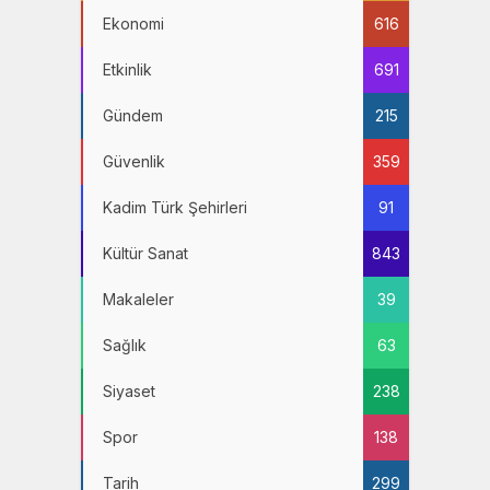
Ekonomi
616
Etkinlik
691
Gündem
215
Güvenlik
359
Kadim Türk Şehirleri
91
Kültür Sanat
843
Makaleler
39
Sağlık
63
Siyaset
238
Spor
138
Tarih
299