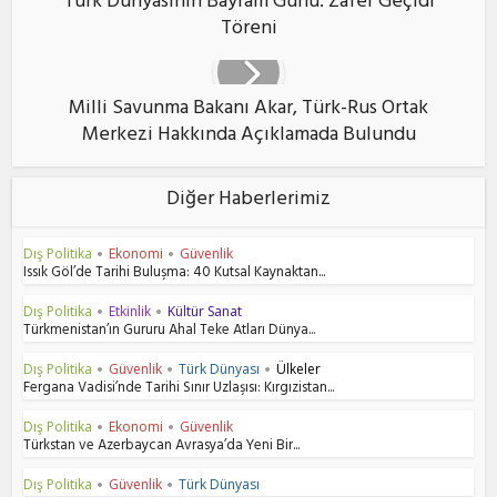
Türk Dünyasının Bayram Günü: Zafer Geçidi
Töreni
Milli Savunma Bakanı Akar, Türk-Rus Ortak
Merkezi Hakkında Açıklamada Bulundu
Diğer Haberlerimiz
Dış Politika
Ekonomi
Güvenlik
•
•
Issık Göl’de Tarihi Buluşma: 40 Kutsal Kaynaktan...
Dış Politika
Etkinlik
Kültür Sanat
•
•
Türkmenistan’ın Gururu Ahal Teke Atları Dünya...
Dış Politika
Güvenlik
Türk Dünyası
Ülkeler
•
•
•
Fergana Vadisi’nde Tarihi Sınır Uzlaşısı: Kırgızistan...
Dış Politika
Ekonomi
Güvenlik
•
•
Türkstan ve Azerbaycan Avrasya’da Yeni Bir...
Dış Politika
Güvenlik
Türk Dünyası
•
•