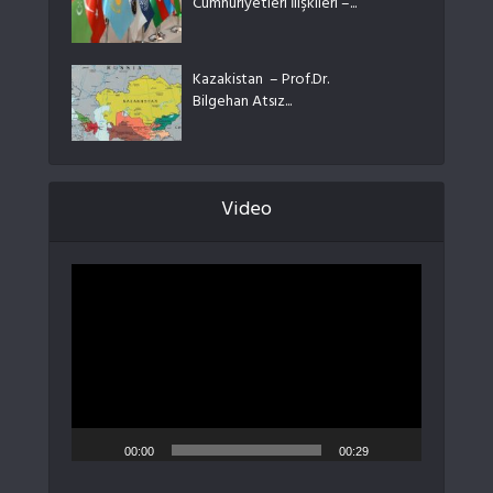
Cumhuriyetleri İlişkileri –...
Kazakistan – Prof.Dr.
Bilgehan Atsız...
Video
Video
oynatıcı
00:00
00:29