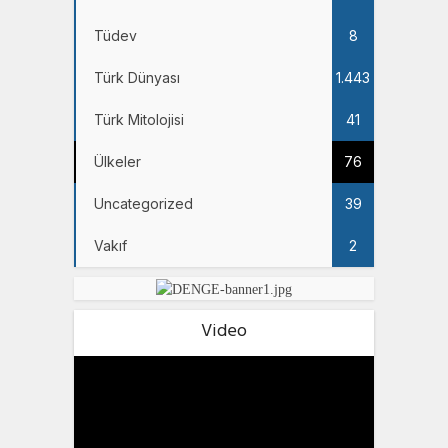
Tüdev
8
Türk Dünyası
1.443
Türk Mitolojisi
41
Ülkeler
76
Uncategorized
39
Vakıf
2
Video