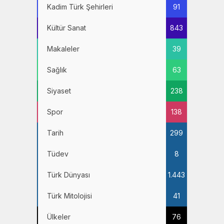
Kadim Türk Şehirleri
91
Kültür Sanat
843
Makaleler
39
Sağlık
63
Siyaset
238
Spor
138
Tarih
299
Tüdev
8
Türk Dünyası
1.443
Türk Mitolojisi
41
Ülkeler
76