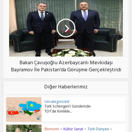
Bakan Çavuşoğlu Azerbaycanlı Mevkidaşı
Bayramov İle Pakistan’da Görüşme Gerçekleştirdi
Diğer Haberlerimiz
Uncategorized
Türk Schengen’i Gündemde:
TDT’de Kimlikle...
Ekonomi
Kültür Sanat
Türk Dünyası
•
•
•