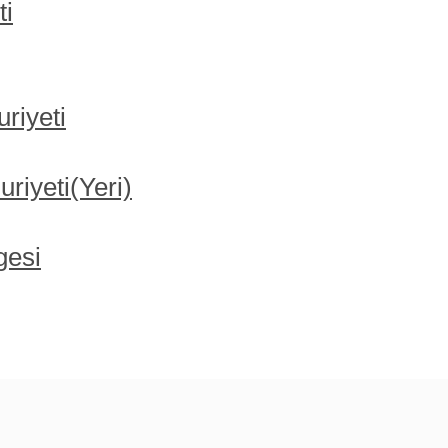
ti
riyeti
iyeti(Yeri)
gesi