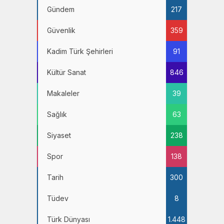
Gündem
217
Güvenlik
359
Kadim Türk Şehirleri
91
Kültür Sanat
846
Makaleler
39
Sağlık
63
Siyaset
238
Spor
138
Tarih
300
Tüdev
8
Türk Dünyası
1.448