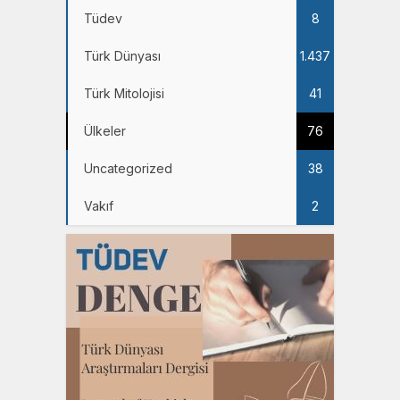
Tüdev
8
Türk Dünyası
1.437
Türk Mitolojisi
41
Ülkeler
76
Uncategorized
38
Vakıf
2