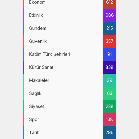
Ekonomi
612
Etkinlik
686
Gündem
215
Güvenlik
357
Kadim Türk Şehirleri
91
Kültür Sanat
838
Makaleler
39
Sağlık
63
Siyaset
238
Spor
138
Tarih
296