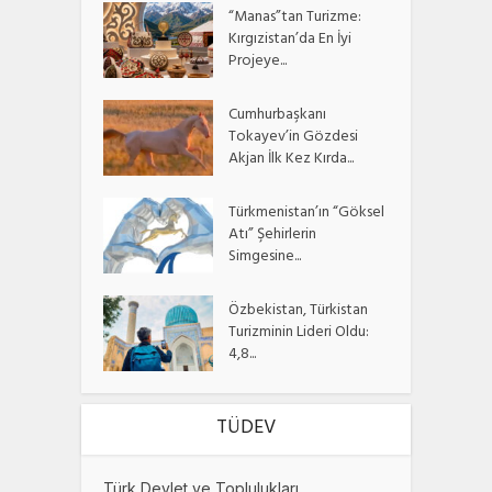
“Manas”tan Turizme:
Kırgızistan’da En İyi
Projeye...
Cumhurbaşkanı
Tokayev’in Gözdesi
Akjan İlk Kez Kırda...
Türkmenistan’ın “Göksel
Atı” Şehirlerin
Simgesine...
Özbekistan, Türkistan
Turizminin Lideri Oldu:
4,8...
TÜDEV
Türk Devlet ve Toplulukları