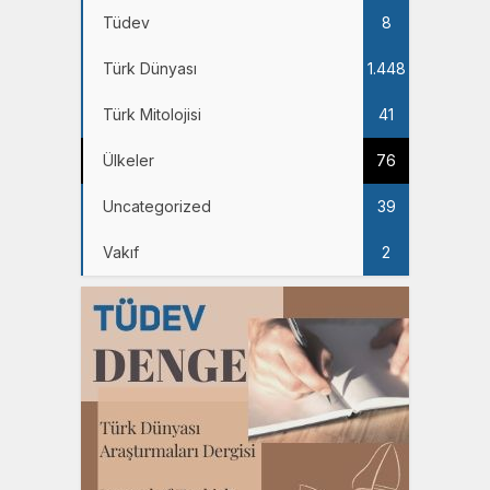
Tüdev
8
Türk Dünyası
1.448
Türk Mitolojisi
41
Ülkeler
76
Uncategorized
39
Vakıf
2