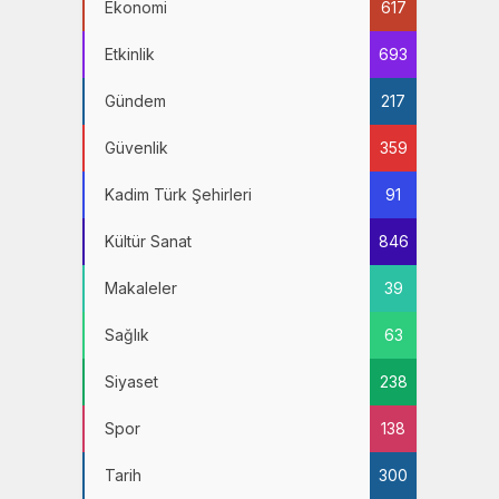
Ekonomi
617
Etkinlik
693
Gündem
217
Güvenlik
359
Kadim Türk Şehirleri
91
Kültür Sanat
846
Makaleler
39
Sağlık
63
Siyaset
238
Spor
138
Tarih
300