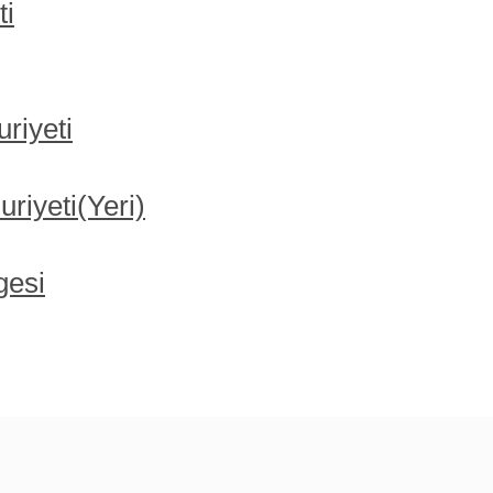
ti
riyeti
iyeti(Yeri)
gesi