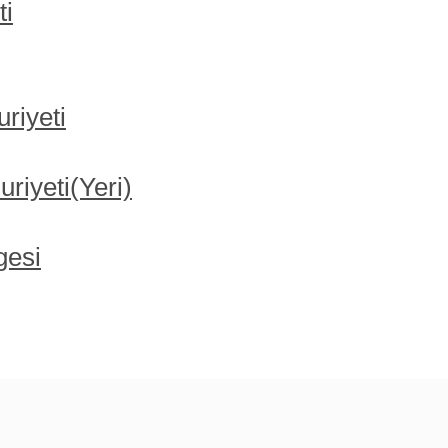
ti
riyeti
iyeti(Yeri)
gesi