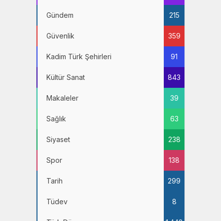
Gündem
215
Güvenlik
359
Kadim Türk Şehirleri
91
Kültür Sanat
843
Makaleler
39
Sağlık
63
Siyaset
238
Spor
138
Tarih
299
Tüdev
8