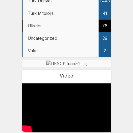
Türk Dünyası
1.443
Türk Mitolojisi
41
Ülkeler
76
Uncategorized
39
Vakıf
2
Video