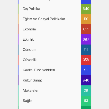
Dış Politika
640
Eğitim ve Sosyal Politikalar
110
Ekonomi
614
Etkinlik
687
Gündem
215
Güvenlik
358
Kadim Türk Şehirleri
91
Kültür Sanat
840
Makaleler
39
Sağlık
63