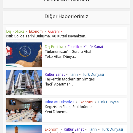
Yenilikleri Nelerdir?
Diğer Haberlerimiz
Dış Politika
Ekonomi
Güvenlik
•
•
Issık Göl’de Tarihi Buluşma: 40 Kutsal Kaynaktan...
Dış Politika
Etkinlik
Kültür Sanat
•
•
Türkmenistan’ın Gururu Ahal
Teke Atları Dünya...
Kültür Sanat
Tarih
Türk Dünyası
•
•
Taşkent’in Modernizm Simgesi
“İnci” Apartmanı...
Bilim ve Teknoloji
Ekonomi
Türk Dünyası
•
•
Kırgızistan Enerji Sektöründe
Yeni Dönem:...
Ekonomi
Kültür Sanat
Tarih
Türk Dünyası
•
•
•