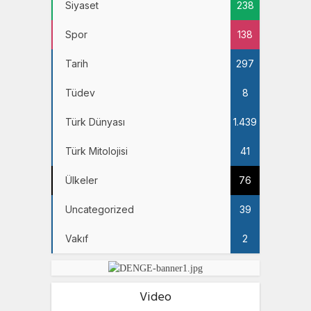
Siyaset
238
Spor
138
Tarih
297
Tüdev
8
Türk Dünyası
1.439
Türk Mitolojisi
41
Ülkeler
76
Uncategorized
39
Vakıf
2
Video