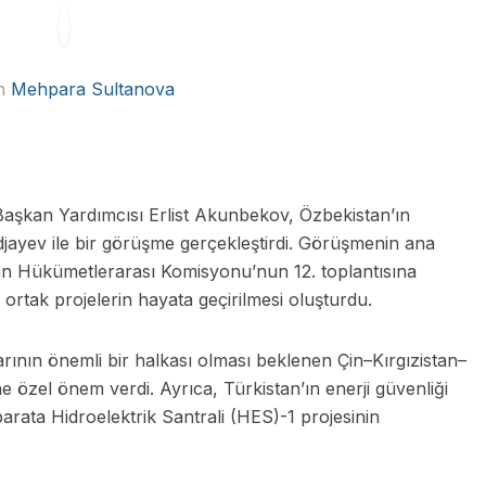
n
Mehpara Sultanova
Başkan Yardımcısı Erlist Akunbekov, Özbekistan’ın
djayev ile bir görüşme gerçekleştirdi. Görüşmenin ana
an Hükümetlerarası Komisyonu’nun 12. toplantısına
ki ortak projelerin hayata geçirilmesi oluşturdu.
arının önemli bir halkası olması beklenen Çin–Kırgızistan–
e özel önem verdi. Ayrıca, Türkistan’ın enerji güvenliği
rata Hidroelektrik Santrali (HES)-1 projesinin