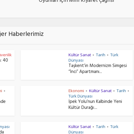
Oyunları İçin Milli Kıyafet Çağrısı
ğer Haberlerimiz
venlik
Kültür Sanat
Tarih
Türk
•
•
a: 40
Dünyası
Taşkent’in Modernizm Simgesi
“İnci” Apartmanı...
i
Ekonomi
Kültür Sanat
Tarih
•
•
•
•
Türk Dünyası
nde
İpek Yolu’nun Kalbinde Yeni
Kültür Durağı:...
nyası
Kültür Sanat
Tarih
Türk
•
•
nda
Dünyası