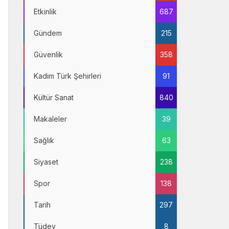
Etkinlik
687
Gündem
215
Güvenlik
358
Kadim Türk Şehirleri
91
Kültür Sanat
840
Makaleler
39
Sağlık
63
Siyaset
238
Spor
138
Tarih
297
Tüdev
8