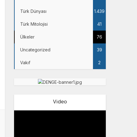
Türk Dünyası
1.439
Türk Mitolojisi
41
Ülkeler
76
Uncategorized
39
Vakıf
2
Video