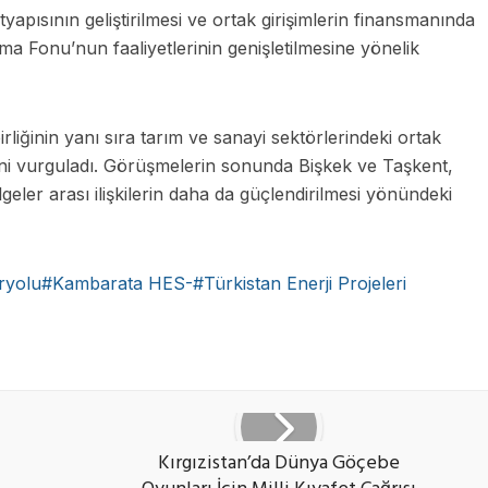
yapısının geliştirilmesi ve ortak girişimlerin finansmanında
a Fonu’nun faaliyetlerinin genişletilmesine yönelik
irliğinin yanı sıra tarım ve sanayi sektörlerindeki ortak
ştiğini vurguladı. Görüşmelerin sonunda Bişkek ve Taşkent,
lgeler arası ilişkilerin daha da güçlendirilmesi yönündeki
miryolu#Kambarata HES-#Türkistan Enerji Projeleri
ook
X
vKontakte
Kırgızistan’da Dünya Göçebe