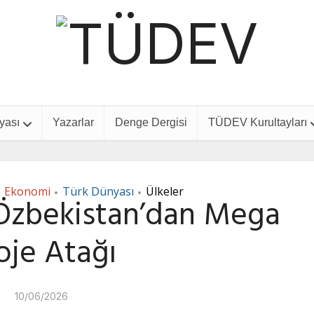
yası
Yazarlar
Denge Dergisi
TÜDEV Kurultayları
Ekonomi
Türk Dünyası
Ülkeler
•
•
•
 Özbekistan’dan Mega
oje Atağı
10/06/2026