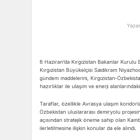
Yaza
8 Haziran’da Kırgızistan Bakanlar Kurulu 
Kırgızistan Büyükelçisi Saidikram Niyazho
gündem maddelerini, Kırgızistan-Özbekist
hazırlıklar ile ulaşım ve enerji alanlarında
Taraflar, özellikle Avrasya ulaşım koridorl
Özbekistan uluslararası demiryolu projesin
açısından stratejik öneme sahip olan Kamba
ilerletilmesine ilişkin konular da ele alındı.