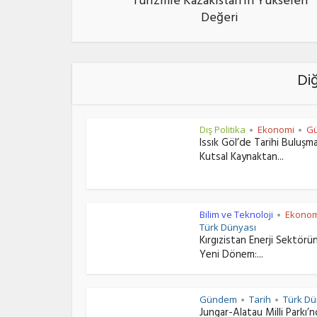
Turizmle Kazakistan’ın Yükselen
Değeri
Di
Dış Politika
Ekonomi
Gü
•
•
Issık Göl’de Tarihi Buluşm
Kutsal Kaynaktan...
Bilim ve Teknoloji
Ekonom
•
Türk Dünyası
Kırgızistan Enerji Sektörü
Yeni Dönem:...
Gündem
Tarih
Türk Dü
•
•
Jungar-Alatau Milli Parkı’