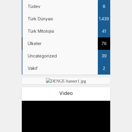
Tüdev
8
Türk Dünyası
1.439
Türk Mitolojisi
41
Ülkeler
76
Uncategorized
39
Vakıf
2
Video