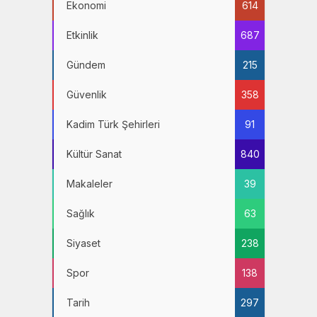
Ekonomi
614
Etkinlik
687
Gündem
215
Güvenlik
358
Kadim Türk Şehirleri
91
Kültür Sanat
840
Makaleler
39
Sağlık
63
Siyaset
238
Spor
138
Tarih
297