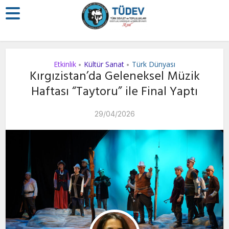
Etkinlik
Kültür Sanat
Türk Dünyası
•
•
Kırgızistan’da Geleneksel Müzik
Haftası “Taytoru” ile Final Yaptı
29/04/2026