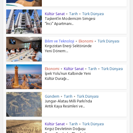
Kültür Sanat
Tarih
Türk Dünyası
•
•
Taşkent’in Modernizm Simgesi
“İnci” Apartmanı...
Bilim ve Teknoloji
Ekonomi
Türk Dünyası
•
•
Kırgızistan Enerji Sektöründe
Yeni Dönem:...
Ekonomi
Kültür Sanat
Tarih
Türk Dünyası
•
•
•
İpek Yolu’nun Kalbinde Yeni
Kültür Durağı:...
Gündem
Tarih
Türk Dünyası
•
•
Jungar-Alatau Milli Parkı’nda
Antik Kaya Resimleri ve...
Kültür Sanat
Tarih
Türk Dünyası
•
•
Kırgız Devletinin Doğuşu