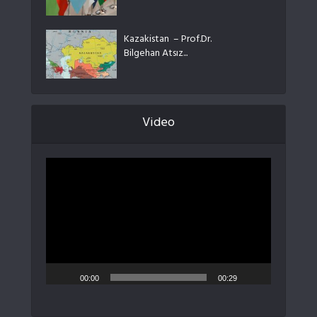
Kazakistan – Prof.Dr.
Bilgehan Atsız...
Video
Video
oynatıcı
00:00
00:29