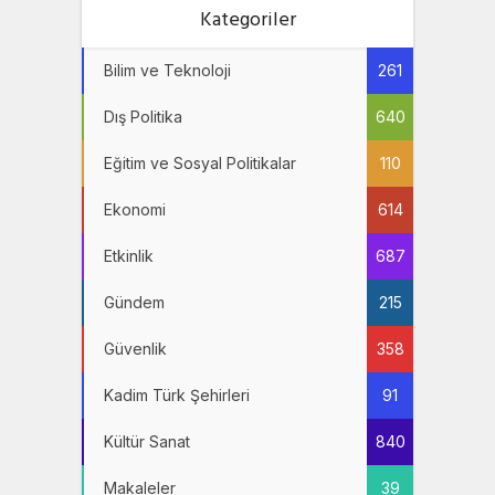
Kategoriler
Bilim ve Teknoloji
261
Dış Politika
640
Eğitim ve Sosyal Politikalar
110
Ekonomi
614
Etkinlik
687
Gündem
215
Güvenlik
358
Kadim Türk Şehirleri
91
Kültür Sanat
840
Makaleler
39