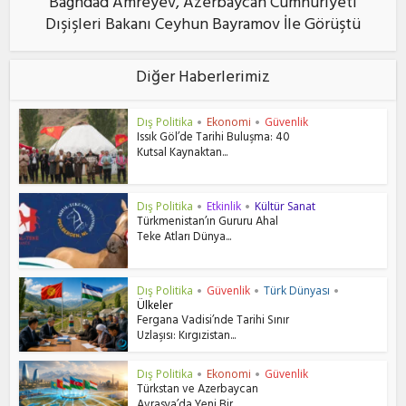
Baghdad Amreyev, Azerbaycan Cumhuriyeti
Dışişleri Bakanı Ceyhun Bayramov İle Görüştü
Diğer Haberlerimiz
Dış Politika
Ekonomi
Güvenlik
•
•
Issık Göl’de Tarihi Buluşma: 40
Kutsal Kaynaktan...
Dış Politika
Etkinlik
Kültür Sanat
•
•
Türkmenistan’ın Gururu Ahal
Teke Atları Dünya...
Dış Politika
Güvenlik
Türk Dünyası
•
•
•
Ülkeler
Fergana Vadisi’nde Tarihi Sınır
Uzlaşısı: Kırgızistan...
Dış Politika
Ekonomi
Güvenlik
•
•
Türkstan ve Azerbaycan