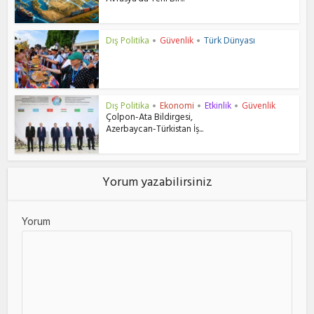
Avrasya’da Yeni Bir...
Dış Politika
Güvenlik
Türk Dünyası
•
•
Dış Politika
Ekonomi
Etkinlik
Güvenlik
•
•
•
Çolpon-Ata Bildirgesi,
Azerbaycan-Türkistan İş...
Yorum yazabilirsiniz
Yorum