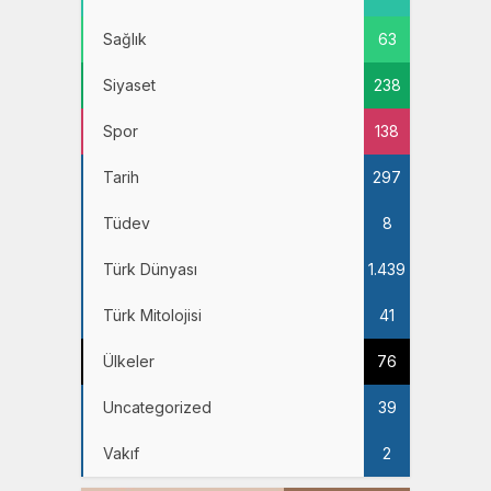
Sağlık
63
Siyaset
238
Spor
138
Tarih
297
Tüdev
8
Türk Dünyası
1.439
Türk Mitolojisi
41
Ülkeler
76
Uncategorized
39
Vakıf
2