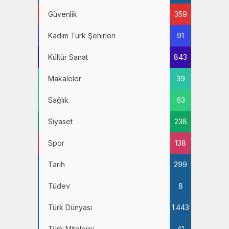
Güvenlik
359
Kadim Türk Şehirleri
91
Kültür Sanat
843
Makaleler
39
Sağlık
63
Siyaset
238
Spor
138
Tarih
299
Tüdev
8
Türk Dünyası
1.443
Türk Mitolojisi
41