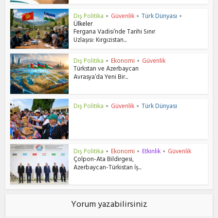
Dış Politika
Güvenlik
Türk Dünyası
•
•
•
Ülkeler
Fergana Vadisi’nde Tarihi Sınır
Uzlaşısı: Kırgızistan...
Dış Politika
Ekonomi
Güvenlik
•
•
Türkstan ve Azerbaycan
Avrasya’da Yeni Bir...
Dış Politika
Güvenlik
Türk Dünyası
•
•
Dış Politika
Ekonomi
Etkinlik
Güvenlik
•
•
•
Çolpon-Ata Bildirgesi,
Azerbaycan-Türkistan İş...
Yorum yazabilirsiniz