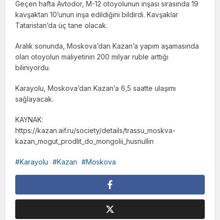
Geçen hafta Avtodor, M-12 otoyolunun inşası sırasında 19
kavşaktan 10’unun inşa edildiğini bildirdi. Kavşaklar
Tataristan’da üç tane olacak.
Aralık sonunda, Moskova’dan Kazan’a yapım aşamasında
olan otoyolun maliyetinin 200 milyar ruble arttığı
biliniyordu.
Karayolu, Moskova’dan Kazan’a 6,5 ​​saatte ulaşımı
sağlayacak.
KAYNAK:
https://kazan.aif.ru/society/details/trassu_moskva-
kazan_mogut_prodlit_do_mongolii_husnullin
Karayolu
Kazan
Moskova