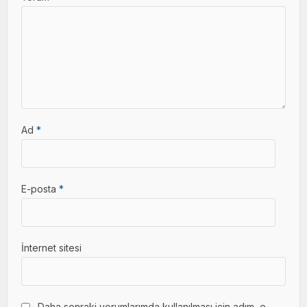
Ad
*
E-posta
*
İnternet sitesi
Daha sonraki yorumlarımda kullanılması için adım, e-