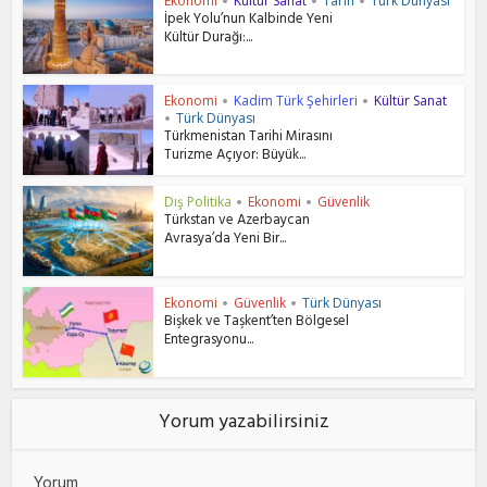
Ekonomi
Kültür Sanat
Tarih
Türk Dünyası
•
•
•
İpek Yolu’nun Kalbinde Yeni
Kültür Durağı:...
Ekonomi
Kadim Türk Şehirleri
Kültür Sanat
•
•
Türk Dünyası
•
Türkmenistan Tarihi Mirasını
Turizme Açıyor: Büyük...
Dış Politika
Ekonomi
Güvenlik
•
•
Türkstan ve Azerbaycan
Avrasya’da Yeni Bir...
Ekonomi
Güvenlik
Türk Dünyası
•
•
Bişkek ve Taşkent’ten Bölgesel
Entegrasyonu...
Yorum yazabilirsiniz
Yorum