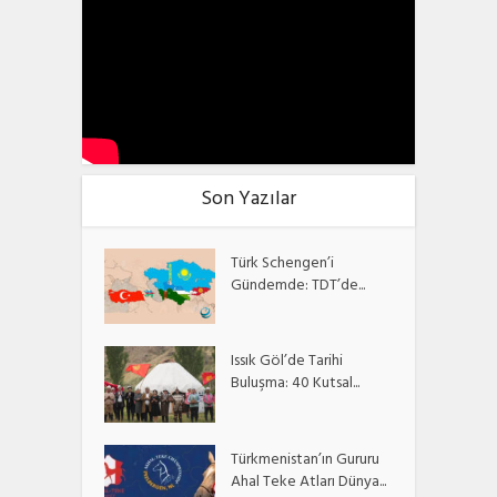
Son Yazılar
Türk Schengen’i
Gündemde: TDT’de...
Issık Göl’de Tarihi
Buluşma: 40 Kutsal...
Türkmenistan’ın Gururu
Ahal Teke Atları Dünya...