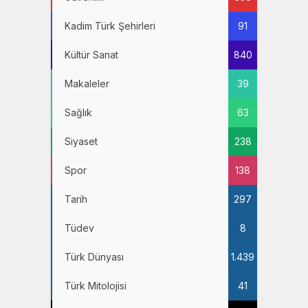
Kadim Türk Şehirleri
91
Kültür Sanat
840
Makaleler
39
Sağlık
63
Siyaset
238
Spor
138
Tarih
297
Tüdev
8
Türk Dünyası
1.439
Türk Mitolojisi
41