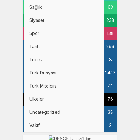
Sağlık
63
Siyaset
238
Spor
138
Tarih
296
Tüdev
8
Türk Dünyası
1.437
Türk Mitolojisi
41
Ülkeler
76
Uncategorized
38
Vakıf
2