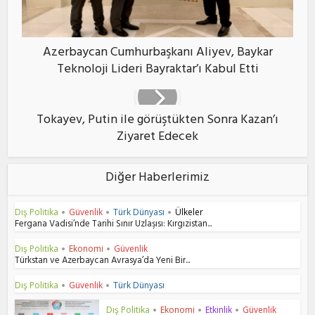
Azerbaycan Cumhurbaşkanı Aliyev, Baykar
Teknoloji Lideri Bayraktar’ı Kabul Etti
Tokayev, Putin ile görüştükten Sonra Kazan’ı
Ziyaret Edecek
Diğer Haberlerimiz
Dış Politika
Güvenlik
Türk Dünyası
Ülkeler
•
•
•
Fergana Vadisi’nde Tarihi Sınır Uzlaşısı: Kırgızistan...
Dış Politika
Ekonomi
Güvenlik
•
•
Türkstan ve Azerbaycan Avrasya’da Yeni Bir...
Dış Politika
Güvenlik
Türk Dünyası
•
•
Dış Politika
Ekonomi
Etkinlik
Güvenlik
•
•
•