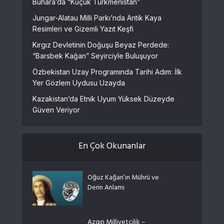
Buhara’da “Küçük Türkmenistan”
Jungar-Alatau Milli Parkı’nda Antik Kaya
Resimleri ve Gizemli Yazıt Keşfi
Kırgız Devletinin Doğuşu Beyaz Perdede:
“Barsbek Kağan” Seyirciyle Buluşuyor
Özbekistan Uzay Programında Tarihi Adım: İlk
Yer Gözlem Uydusu Uzayda
Kazakistan’da Etnik Uyum Yüksek Düzeyde
Güven Veriyor
En Çok Okunanlar
Oğuz Kağan’ın Mührü ve
Derin Anlamı
Azgın Milliyetçilik –