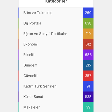
Kategoriler
Bilim ve Teknoloji
260
Dış Politika
638
Eğitim ve Sosyal Politikalar
110
Ekonomi
612
Etkinlik
686
Gündem
215
Güvenlik
357
Kadim Türk Şehirleri
91
Kültür Sanat
838
Makaleler
39