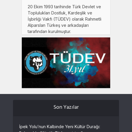
20 Ekim 1993 tarihinde Türk Devlet ve
Toplulukları Dostluk, Kardeşlik ve
İşbirliği Vakfı (TÜDEV) olarak Rahmetli
Alparslan Türkeş ve arkadaşları
tarafından kurulmuştur.
Son Yazılar
İpek Yolu’nun Kalbinde Yeni Kültür Durağı: