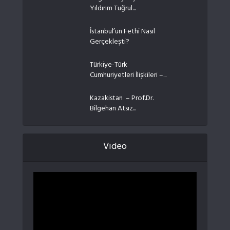
Yıldırım Tuğrul...
İstanbul’un Fethi Nasıl
Gerçekleşti?
Türkiye-Türk
Cumhuriyetleri İlişkileri –...
Kazakistan – Prof.Dr.
Bilgehan Atsız...
Video
Video
oynatıcı