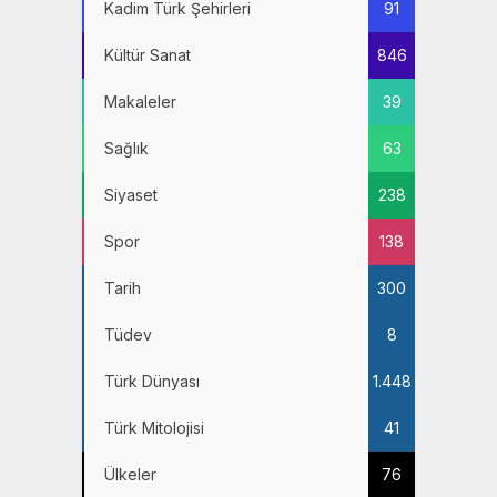
Kadim Türk Şehirleri
91
Kültür Sanat
846
Makaleler
39
Sağlık
63
Siyaset
238
Spor
138
Tarih
300
Tüdev
8
Türk Dünyası
1.448
Türk Mitolojisi
41
Ülkeler
76