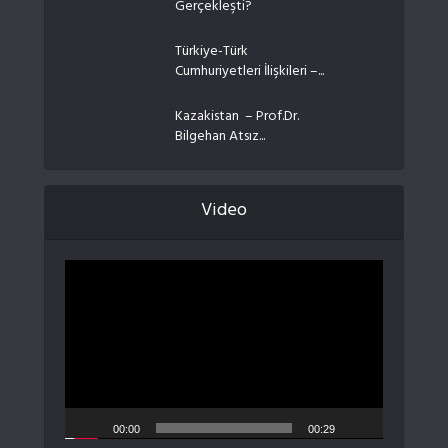
Gerçekleşti?
Türkiye-Türk
Cumhuriyetleri İlişkileri –...
Kazakistan – Prof.Dr.
Bilgehan Atsız...
Video
Video
oynatıcı
00:00
00:29