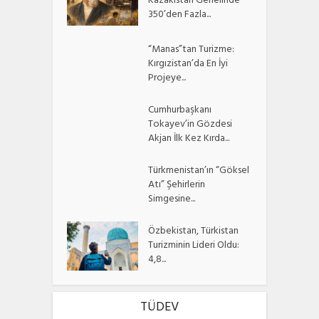
Kazakistan Genelinde
350’den Fazla...
“Manas”tan Turizme:
Kırgızistan’da En İyi
Projeye...
Cumhurbaşkanı
Tokayev’in Gözdesi
Akjan İlk Kez Kırda...
Türkmenistan’ın “Göksel
Atı” Şehirlerin
Simgesine...
Özbekistan, Türkistan
Turizminin Lideri Oldu:
4,8...
TÜDEV