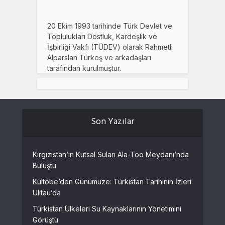
20 Ekim 1993 tarihinde Türk Devlet ve
Toplulukları Dostluk, Kardeşlik ve
İşbirliği Vakfı (TÜDEV) olarak Rahmetli
Alparslan Türkeş ve arkadaşları
tarafından kurulmuştur.
Son Yazılar
Kırgızistan’ın Kutsal Suları Ala-Too Meydanı’nda
Buluştu
Kültöbe’den Günümüze: Türkistan Tarihinin İzleri
Ulıtau’da
Türkistan Ülkeleri Su Kaynaklarının Yönetimini
Görüştü