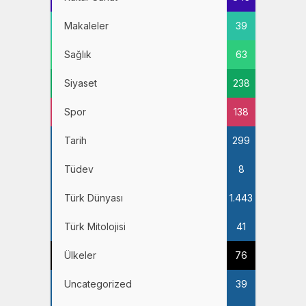
Makaleler
39
Sağlık
63
Siyaset
238
Spor
138
Tarih
299
Tüdev
8
Türk Dünyası
1.443
Türk Mitolojisi
41
Ülkeler
76
Uncategorized
39