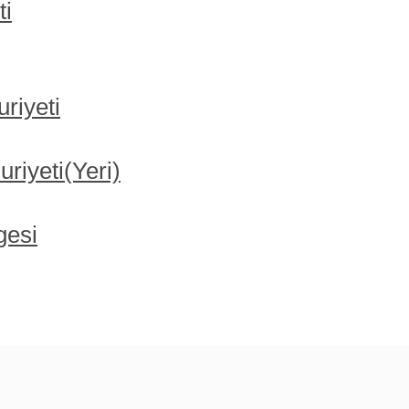
ti
riyeti
iyeti(Yeri)
gesi