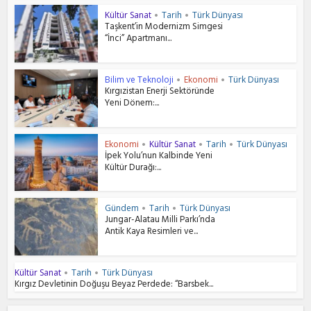
Kültür Sanat
Tarih
Türk Dünyası
•
•
Taşkent’in Modernizm Simgesi
“İnci” Apartmanı...
Bilim ve Teknoloji
Ekonomi
Türk Dünyası
•
•
Kırgızistan Enerji Sektöründe
Yeni Dönem:...
Ekonomi
Kültür Sanat
Tarih
Türk Dünyası
•
•
•
İpek Yolu’nun Kalbinde Yeni
Kültür Durağı:...
Gündem
Tarih
Türk Dünyası
•
•
Jungar-Alatau Milli Parkı’nda
Antik Kaya Resimleri ve...
Kültür Sanat
Tarih
Türk Dünyası
•
•
Kırgız Devletinin Doğuşu Beyaz Perdede: “Barsbek...