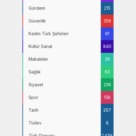
Gündem
215
Güvenlik
358
Kadim Türk Şehirleri
91
Kültür Sanat
840
Makaleler
39
Sağlık
63
Siyaset
238
Spor
138
Tarih
297
Tüdev
8
Türk Dünyası
1.439