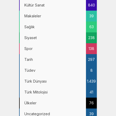
Kültür Sanat
840
Makaleler
39
Sağlık
63
Siyaset
238
Spor
138
Tarih
297
Tüdev
8
Türk Dünyası
1.439
Türk Mitolojisi
41
Ülkeler
76
Uncategorized
39