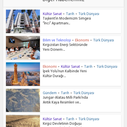
Diğer Haberlerimiz
Kültür Sanat
Tarih
Türk Dünyası
•
•
Taşkent’in Modernizm Simgesi
“İnci” Apartmanı...
Bilim ve Teknoloji
Ekonomi
Türk Dünyası
•
•
Kırgızistan Enerji Sektöründe
Yeni Dönem:...
Ekonomi
Kültür Sanat
Tarih
Türk Dünyası
•
•
•
İpek Yolu’nun Kalbinde Yeni
Kültür Durağı:...
Gündem
Tarih
Türk Dünyası
•
•
Jungar-Alatau Milli Parkı’nda
Antik Kaya Resimleri ve...
Kültür Sanat
Tarih
Türk Dünyası
•
•
Kırgız Devletinin Doğuşu