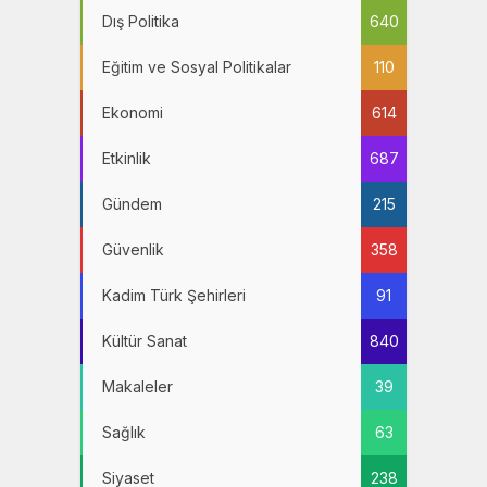
Dış Politika
640
Eğitim ve Sosyal Politikalar
110
Ekonomi
614
Etkinlik
687
Gündem
215
Güvenlik
358
Kadim Türk Şehirleri
91
Kültür Sanat
840
Makaleler
39
Sağlık
63
Siyaset
238