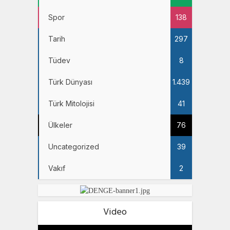
Spor
138
Tarih
297
Tüdev
8
Türk Dünyası
1.439
Türk Mitolojisi
41
Ülkeler
76
Uncategorized
39
Vakıf
2
Video