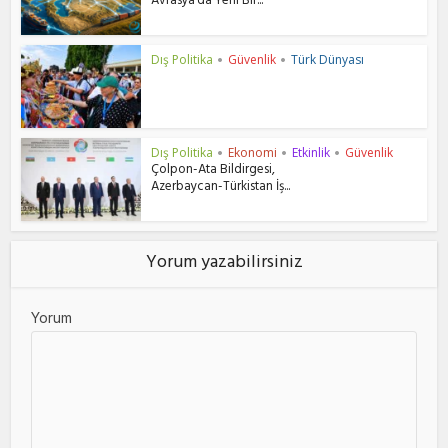
Avrasya’da Yeni Bir...
Dış Politika
Güvenlik
Türk Dünyası
•
•
Dış Politika
Ekonomi
Etkinlik
Güvenlik
•
•
•
Çolpon-Ata Bildirgesi,
Azerbaycan-Türkistan İş...
Yorum yazabilirsiniz
Yorum