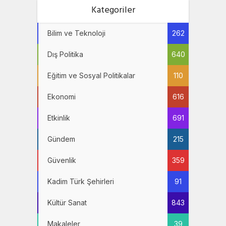
Kategoriler
Bilim ve Teknoloji
262
Dış Politika
640
Eğitim ve Sosyal Politikalar
110
Ekonomi
616
Etkinlik
691
Gündem
215
Güvenlik
359
Kadim Türk Şehirleri
91
Kültür Sanat
843
Makaleler
39