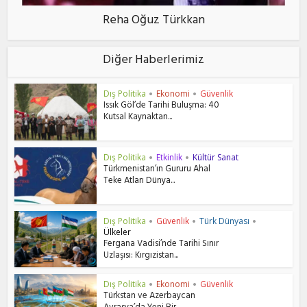
Reha Oğuz Türkkan
Diğer Haberlerimiz
Dış Politika
Ekonomi
Güvenlik
•
•
Issık Göl’de Tarihi Buluşma: 40
Kutsal Kaynaktan...
Dış Politika
Etkinlik
Kültür Sanat
•
•
Türkmenistan’ın Gururu Ahal
Teke Atları Dünya...
Dış Politika
Güvenlik
Türk Dünyası
•
•
•
Ülkeler
Fergana Vadisi’nde Tarihi Sınır
Uzlaşısı: Kırgızistan...
Dış Politika
Ekonomi
Güvenlik
•
•
Türkstan ve Azerbaycan