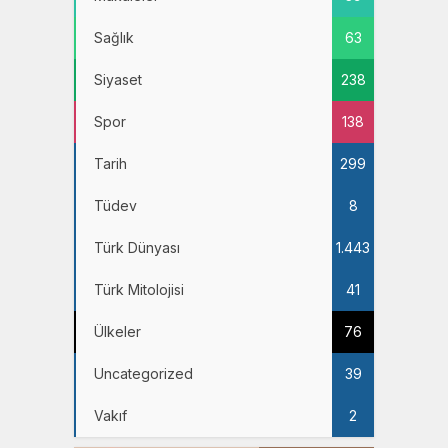
Sağlık
63
Siyaset
238
Spor
138
Tarih
299
Tüdev
8
Türk Dünyası
1.443
Türk Mitolojisi
41
Ülkeler
76
Uncategorized
39
Vakıf
2