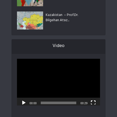
Kazakistan – Prof.Dr.
Bilgehan Atsız...
Video
Video
oynatıcı
00:00
00:29