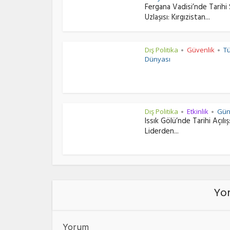
Fergana Vadisi’nde Tarihi 
Uzlaşısı: Kırgızistan...
Dış Politika
Güvenlik
T
•
•
Dünyası
Dış Politika
Etkinlik
Gü
•
•
Issık Gölü’nde Tarihi Açılış:
Liderden...
Yor
Yorum