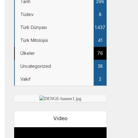
Tarih
296
Tüdev
8
Türk Dünyası
1.437
Türk Mitolojisi
41
Ülkeler
76
Uncategorized
38
Vakıf
2
Video