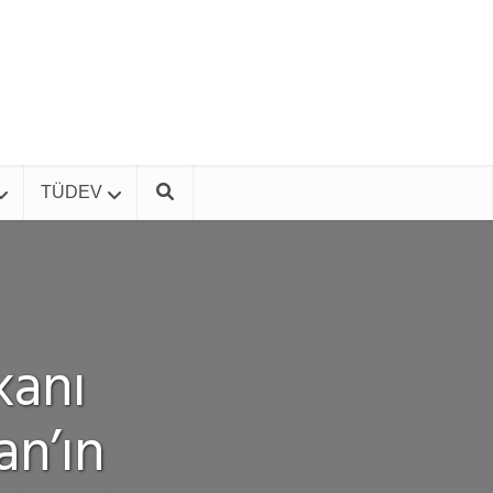
TÜDEV
kanı
an’ın