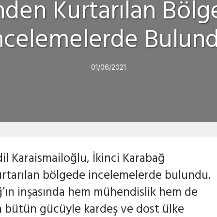
inden Kurtarılan Bölg
ncelemelerde Bulun
01/06/2021
il Karaismailoğlu, İkinci Karabağ
urtarılan bölgede incelemelerde bulundu.
ğ’ın inşasında hem mühendislik hem de
in bütün gücüyle kardeş ve dost ülke