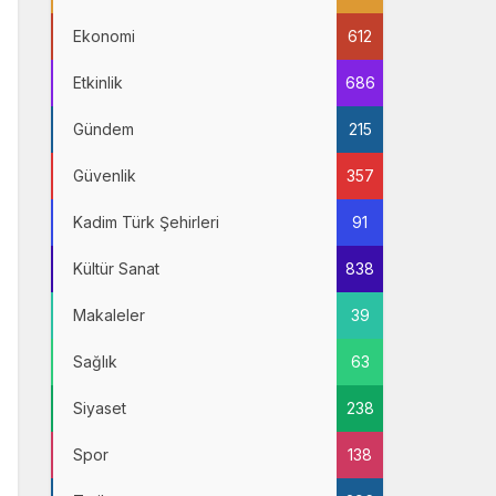
Ekonomi
612
Etkinlik
686
Gündem
215
Güvenlik
357
Kadim Türk Şehirleri
91
Kültür Sanat
838
Makaleler
39
Sağlık
63
Siyaset
238
Spor
138