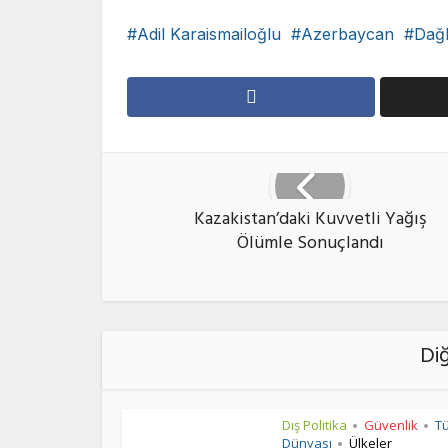
Adil Karaismailoğlu
Azerbaycan
Dağl
Kazakistan’daki Kuvvetli Yağış
Ölümle Sonuçlandı
Di
Dış Politika
Güvenlik
T
•
•
Dünyası
Ülkeler
•