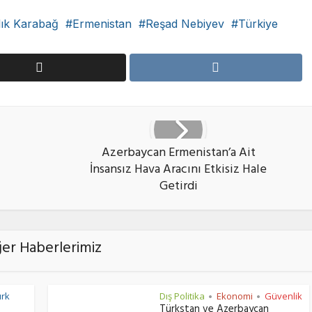
ık Karabağ
Ermenistan
Reşad Nebiyev
Türkiye
Azerbaycan Ermenistan’a Ait
İnsansız Hava Aracını Etkisiz Hale
Getirdi
ğer Haberlerimiz
ürk
Dış Politika
Ekonomi
Güvenlik
•
•
Türkstan ve Azerbaycan