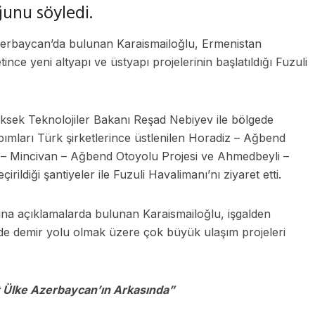
unu söyledi.
zerbaycan’da bulunan Karaismailoğlu, Ermenistan
ce yeni altyapı ve üstyapı projelerinin başlatıldığı Fuzuli
sek Teknolojiler Bakanı Reşad Nebiyev ile bölgede
ımları Türk şirketlerince üstlenilen Horadiz – Ağbend
 – Mincivan – Ağbend Otoyolu Projesi ve Ahmedbeyli –
rildiği şantiyeler ile Fuzuli Havalimanı’nı ziyaret etti.
ına açıklamalarda bulunan Karaismailoğlu, işgalden
de demir yolu olmak üzere çok büyük ulaşım projeleri
 Ülke Azerbaycan’ın Arkasında”