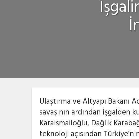
İşgal
İ
Ulaştırma ve Altyapı Bakanı Ad
savaşının ardından işgalden k
Karaismailoğlu, Dağlık Karaba
teknoloji açısından Türkiye’n