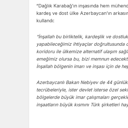
“Dağlık Karabağ’ın inşasında hem mühendi
kardeş ve dost ülke Azerbaycan’ın arkasın
kullandı:
“İnşallah bu birliktelik, kardeşlik ve dostlu
yapabileceğimiz ihtiyaçlar doğrultusunda o
koridoru ile ülkemize alternatif ulaşım sa
emeğimiz olursa bu, bizi memnun edecektir
İnşallah bölgenin imarı ve inşası için de 
Azerbaycanlı Bakan Nebiyev de 44 günlük s
tecrübeleriyle, ister devlet isterse özel se
bölgelerde büyük imar çalışmaları gerçekleşt
inşaatların büyük kısmını Türk şirketleri hay