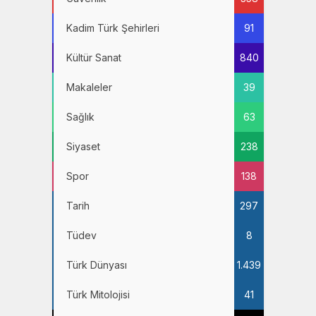
Kadim Türk Şehirleri
91
Kültür Sanat
840
Makaleler
39
Sağlık
63
Siyaset
238
Spor
138
Tarih
297
Tüdev
8
Türk Dünyası
1.439
Türk Mitolojisi
41