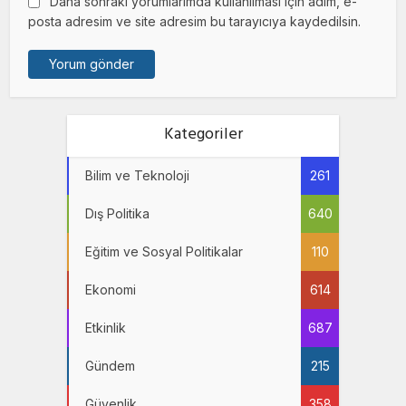
Daha sonraki yorumlarımda kullanılması için adım, e-
posta adresim ve site adresim bu tarayıcıya kaydedilsin.
Kategoriler
Bilim ve Teknoloji
261
Dış Politika
640
Eğitim ve Sosyal Politikalar
110
Ekonomi
614
Etkinlik
687
Gündem
215
Güvenlik
358