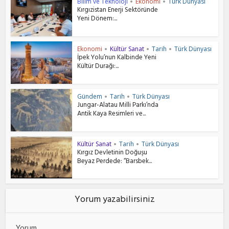
Bilim ve Teknoloji
Ekonomi
Türk Dünyası
•
•
Kırgızistan Enerji Sektöründe
Yeni Dönem:...
Ekonomi
Kültür Sanat
Tarih
Türk Dünyası
•
•
•
İpek Yolu’nun Kalbinde Yeni
Kültür Durağı:...
Gündem
Tarih
Türk Dünyası
•
•
Jungar-Alatau Milli Parkı’nda
Antik Kaya Resimleri ve...
Kültür Sanat
Tarih
Türk Dünyası
•
•
Kırgız Devletinin Doğuşu
Beyaz Perdede: “Barsbek...
Yorum yazabilirsiniz
Yorum