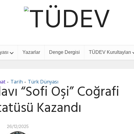
yası
Yazarlar
Denge Dergisi
TÜDEV Kurultayları
nat
Tarih
Türk Dünyası
•
•
avı “Sofi Oşi” Coğrafi
Statüsü Kazandı
26/12/2025