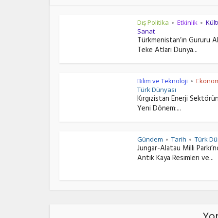
Dış Politika
Etkinlik
Kült
•
•
Sanat
Türkmenistan’ın Gururu A
Teke Atları Dünya...
Bilim ve Teknoloji
Ekonom
•
Türk Dünyası
Kırgızistan Enerji Sektörü
Yeni Dönem:...
Gündem
Tarih
Türk Dü
•
•
Jungar-Alatau Milli Parkı’
Antik Kaya Resimleri ve...
Yor