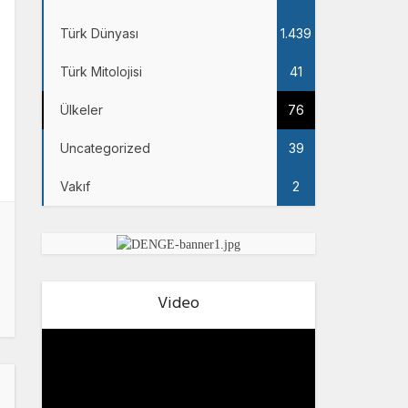
Türk Dünyası
1.439
Türk Mitolojisi
41
Ülkeler
76
Uncategorized
39
Vakıf
2
Video