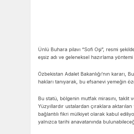
Ünlü Buhara pilavı “Sofi Oşi”, resmi şekilde 
eşsiz adı ve geleneksel hazırlama yöntem
Özbekistan Adalet Bakanlığı’nın kararı, 
hakları tanıyarak, bu efsanevi yemeğin özg
Bu statü, bölgenin mutfak mirasını, taklit 
Yüzyıllardır ustalardan çıraklara aktarılan “
bağlantılı fikri mülkiyet olarak kabul ediliy
yalnızca tarihi anavatanında bulunabileceği