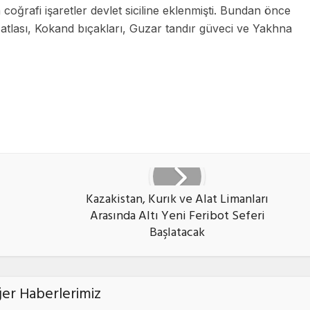
oğrafi işaretler devlet siciline eklenmişti. Bundan önce
 atlası, Kokand bıçakları, Guzar tandır güveci ve Yakhna
ook
X
vKontakte
Kazakistan, Kurık ve Alat Limanları
Arasında Altı Yeni Feribot Seferi
Başlatacak
ğer Haberlerimiz