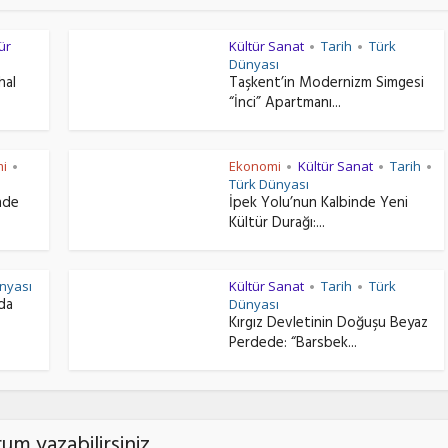
ür
Kültür Sanat
Tarih
Türk
•
•
Dünyası
hal
Taşkent’in Modernizm Simgesi
“İnci” Apartmanı...
i
Ekonomi
Kültür Sanat
Tarih
•
•
•
•
Türk Dünyası
nde
İpek Yolu’nun Kalbinde Yeni
Kültür Durağı:...
nyası
Kültür Sanat
Tarih
Türk
•
•
nda
Dünyası
Kırgız Devletinin Doğuşu Beyaz
Perdede: “Barsbek...
um yazabilirsiniz