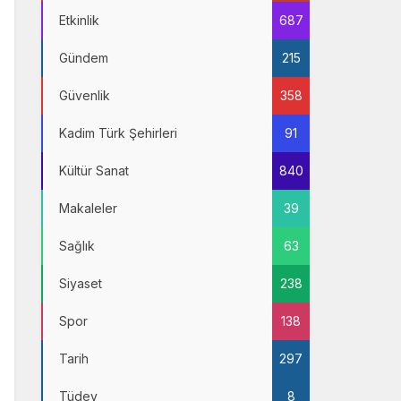
Etkinlik
687
Gündem
215
Güvenlik
358
Kadim Türk Şehirleri
91
Kültür Sanat
840
Makaleler
39
Sağlık
63
Siyaset
238
Spor
138
Tarih
297
Tüdev
8